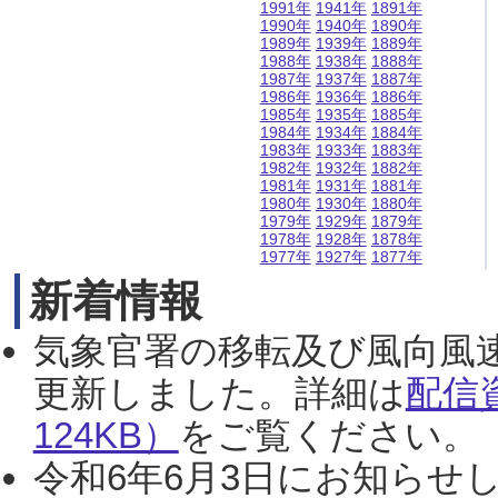
1991年
1941年
1891年
1990年
1940年
1890年
1989年
1939年
1889年
1988年
1938年
1888年
1987年
1937年
1887年
1986年
1936年
1886年
1985年
1935年
1885年
1984年
1934年
1884年
1983年
1933年
1883年
1982年
1932年
1882年
1981年
1931年
1881年
1980年
1930年
1880年
1979年
1929年
1879年
1978年
1928年
1878年
1977年
1927年
1877年
新着情報
気象官署の移転及び風向風
更新しました。詳細は
配信
124KB）
をご覧ください。（2
令和6年6月3日にお知らせし