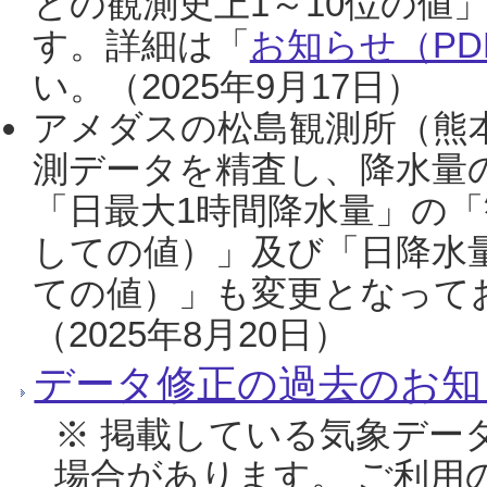
との観測史上1～10位の値
す。詳細は「
お知らせ（PDF
い。（2025年9月17日）
アメダスの松島観測所（熊本
測データを精査し、降水量
「日最大1時間降水量」の「
しての値）」及び「日降水
ての値）」も変更となって
（2025年8月20日）
データ修正の過去のお知
※ 掲載している気象デー
場合があります。 ご利用