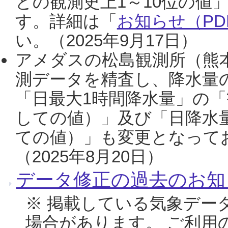
との観測史上1～10位の値
す。詳細は「
お知らせ（PDF
い。（2025年9月17日）
アメダスの松島観測所（熊本
測データを精査し、降水量
「日最大1時間降水量」の「
しての値）」及び「日降水
ての値）」も変更となって
（2025年8月20日）
データ修正の過去のお知
※ 掲載している気象デー
場合があります。 ご利用