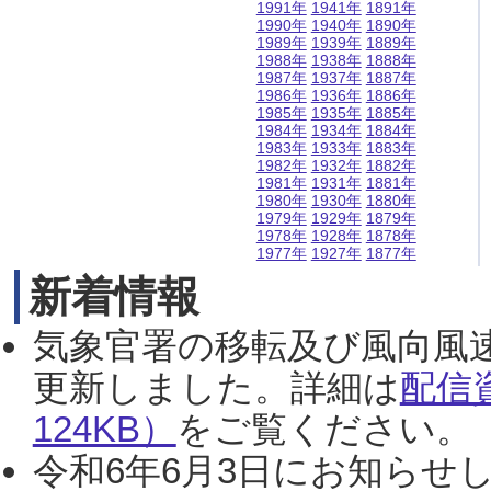
1991年
1941年
1891年
1990年
1940年
1890年
1989年
1939年
1889年
1988年
1938年
1888年
1987年
1937年
1887年
1986年
1936年
1886年
1985年
1935年
1885年
1984年
1934年
1884年
1983年
1933年
1883年
1982年
1932年
1882年
1981年
1931年
1881年
1980年
1930年
1880年
1979年
1929年
1879年
1978年
1928年
1878年
1977年
1927年
1877年
新着情報
気象官署の移転及び風向風
更新しました。詳細は
配信
124KB）
をご覧ください。（2
令和6年6月3日にお知らせし