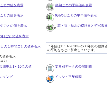
月ごとの値を表示
半旬ごとの平年値を表示
旬ごとの値を表示
6月の日ごとの平年値を表示
の半旬ごとの値を表示
霜・雪・結氷の初終日と初冠雪
月の日ごとの値を表示
平年値は1991-2020年の30年間の観測
月5日の１時間ごとの値を表示
の平均をもとに算出しています。
の値を表示
ください）
観測史上1～10位の値
要素別データの公開期間
ンキング
メッシュ平年値図