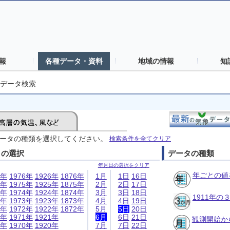
報
各種データ・資料
地域の情報
知
データ検索
ータの種類を選択してください。
検索条件を全てクリア
日の選択
データの種類
年月日の選択をクリア
年ごとの値
6年
1976年
1926年
1876年
1月
1日
16日
5年
1975年
1925年
1875年
2月
2日
17日
4年
1974年
1924年
1874年
3月
3日
18日
1911年
3年
1973年
1923年
1873年
4月
4日
19日
2年
1972年
1922年
1872年
5月
5日
20日
1年
1971年
1921年
6月
6日
21日
観測開始か
0年
1970年
1920年
7月
7日
22日