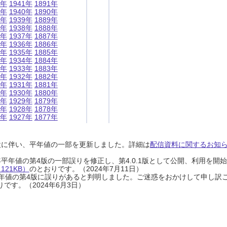
1年
1941年
1891年
0年
1940年
1890年
9年
1939年
1889年
8年
1938年
1888年
7年
1937年
1887年
6年
1936年
1886年
5年
1935年
1885年
4年
1934年
1884年
3年
1933年
1883年
2年
1932年
1882年
1年
1931年
1881年
0年
1930年
1880年
9年
1929年
1879年
8年
1928年
1878年
7年
1927年
1877年
設に伴い、平年値の一部を更新しました。詳細は
配信資料に関するお知らせ
0年平年値の第4版の一部誤りを修正し、第4.0.1版として公開、利用を
21KB）
のとおりです。（2024年7月11日）
0年平年値の第4版に誤りがあると判明しました。ご迷惑をおかけして申し訳
です。（2024年6月3日）