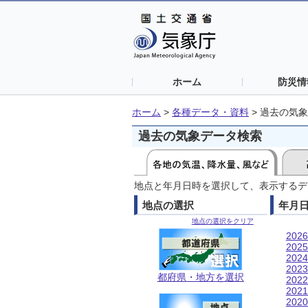
ホーム
防災情
ホーム
>
各種データ・資料
>
過去の気象
過去の気象データ検索
地点と年月日時を選択して、表示するデ
地点の選択
年月
地点の選択をクリア
202
202
202
202
都府県・地方を選択
202
202
202