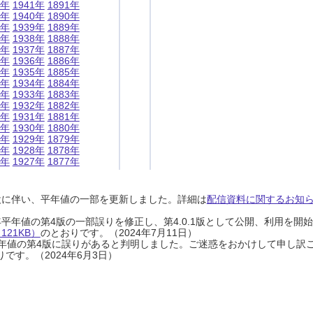
1年
1941年
1891年
0年
1940年
1890年
9年
1939年
1889年
8年
1938年
1888年
7年
1937年
1887年
6年
1936年
1886年
5年
1935年
1885年
4年
1934年
1884年
3年
1933年
1883年
2年
1932年
1882年
1年
1931年
1881年
0年
1930年
1880年
9年
1929年
1879年
8年
1928年
1878年
7年
1927年
1877年
設に伴い、平年値の一部を更新しました。詳細は
配信資料に関するお知らせ
0年平年値の第4版の一部誤りを修正し、第4.0.1版として公開、利用を
21KB）
のとおりです。（2024年7月11日）
0年平年値の第4版に誤りがあると判明しました。ご迷惑をおかけして申し訳
です。（2024年6月3日）