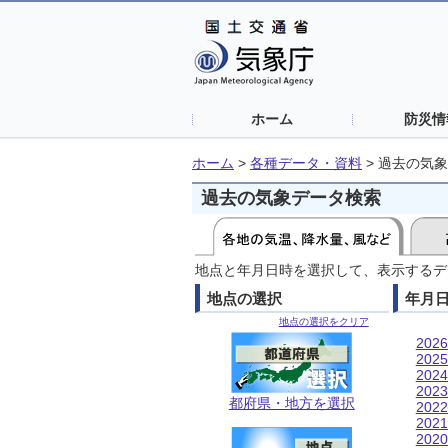
ホーム
防災情
ホーム
>
各種データ・資料
>
過去の気象
過去の気象データ検索
地点と年月日時を選択して、表示するデ
地点の選択
年月
地点の選択をクリア
202
202
202
202
都府県・地方を選択
202
202
202