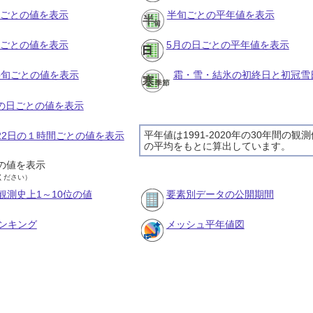
月ごとの値を表示
半旬ごとの平年値を表示
旬ごとの値を表示
5月の日ごとの平年値を表示
の半旬ごとの値を表示
霜・雪・結氷の初終日と初冠雪
月の日ごとの値を表示
平年値は1991-2020年の30年間の観
月22日の１時間ごとの値を表示
の平均をもとに算出しています。
の値を表示
ください）
観測史上1～10位の値
要素別データの公開期間
ンキング
メッシュ平年値図