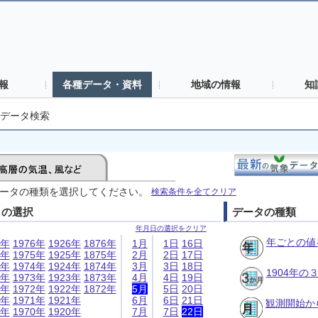
報
各種データ・資料
地域の情報
知
データ検索
ータの種類を選択してください。
検索条件を全てクリア
日の選択
データの種類
年月日の選択をクリア
年ごとの値
6年
1976年
1926年
1876年
1月
1日
16日
5年
1975年
1925年
1875年
2月
2日
17日
4年
1974年
1924年
1874年
3月
3日
18日
1904年
3年
1973年
1923年
1873年
4月
4日
19日
2年
1972年
1922年
1872年
5月
5日
20日
1年
1971年
1921年
6月
6日
21日
観測開始か
0年
1970年
1920年
7月
7日
22日