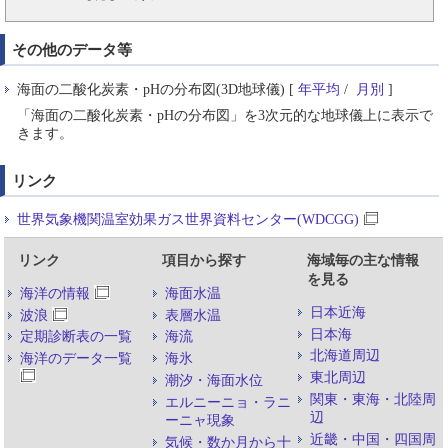
その他のデータ等
海面の二酸化炭素・pHの分布図(3D地球儀) [
年平均
/
月別
]
「海面の二酸化炭素・pHの分布図」を3次元的な地球儀上に表示で
きます。
リンク
世界気象機関温室効果ガス世界資料センター(WDCGG)
リンク
項目から探す
海域毎の主な情報
を見る
海洋の情報
海面水温
日本近海
波浪
表層水温
日本海
定期診断表の一覧
海流
北海道周辺
海洋のデータ一覧
海氷
東北周辺
潮汐・海面水位
関東・東海・北陸周
エルニーニョ・ラニ
辺
ーニャ現象
近畿・中国・四国周
気候・数か月から十