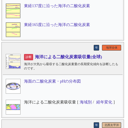
東経137度に沿った海洋の二酸化炭素
東経165度に沿った海洋の二酸化炭素
年
地球全体
海洋による二酸化炭素吸収量(全球)
診断
海洋が大気から吸収する二酸化炭素量の長期変化傾向を診断したも
のです。
海面の二酸化炭素・pHの分布図
海洋による二酸化炭素吸収量 [
海域別
/
経年変化
]
年
北西太平洋