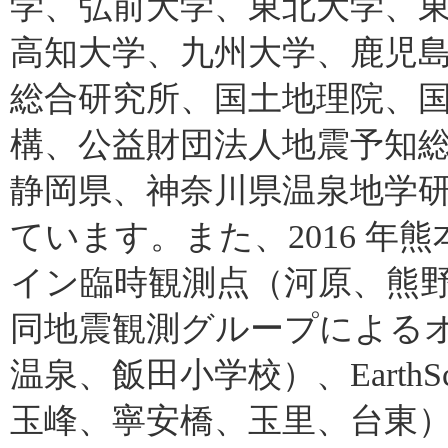
学、弘前大学、東北大学、
高知大学、九州大学、鹿児
総合研究所、国土地理院、
構、公益財団法人地震予知
静岡県、神奈川県温泉地学
ています。また、2016 
イン臨時観測点（河原、熊野
同地震観測グループによる
温泉、飯田小学校）、EarthSco
玉峰、寧安橋、玉里、台東