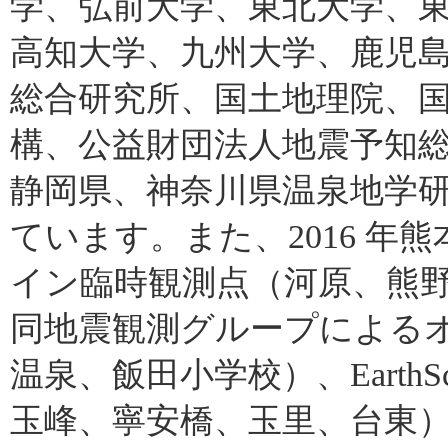
学、弘前大学、東北大学、
高知大学、九州大学、鹿児
総合研究所、国土地理院、
構、公益財団法人地震予知
静岡県、神奈川県温泉地学
ています。また、2016 
イン臨時観測点（河原、熊野
同地震観測グループによる
温泉、飯田小学校）、EarthSco
玉峰、寧安橋、玉里、台東