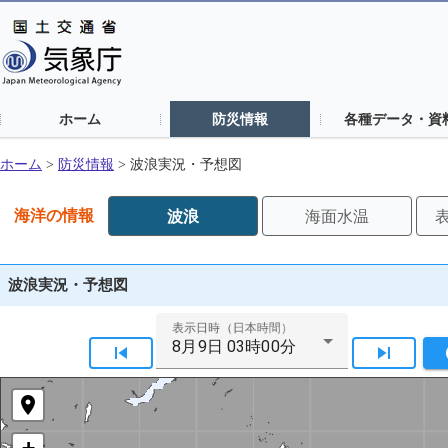
ホーム
防災情報
各種データ・資
ホーム
>
防災情報
>
波浪実況・予想図
海洋の情報
波浪
海面水温
実況・予想図
実況図
沿岸実況・予想図
予想図
波浪実況・予想図
表示日時（日本時間）
8月9日 03時00分
skip_previous
skip_next
u
location_on