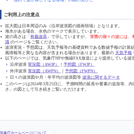
ご利用上の注意点
拡大図は日本周辺のみ（沿岸波浪図の描画領域）となります。
海氷がある場合、水色のマークで表示しています。
波の高さは「
有義波高
」で示していますが、
実際の個々の波には、
識
のページをご覧ください。
波浪実況・予想図は、天気予報等の基礎資料である数値予報の計算
風情報等と異なる内容が含まれる場合があります。最新の
天気予報
以下のページでは、気象庁HPや無線FAX放送により提供している波
沿岸波浪
実況図（AWJP）
｜
予想図（FWJP）
外洋波浪
実況図（AWPN）
｜
予想図（FWPN）
日々の波浪図や月・年平均の波浪図等
波浪に関するデータ
このページは2024年3月25日に、予測時間の延長や要素の追加等
さ」の図として引き続きご覧いただけます。
気象庁ホームページについて