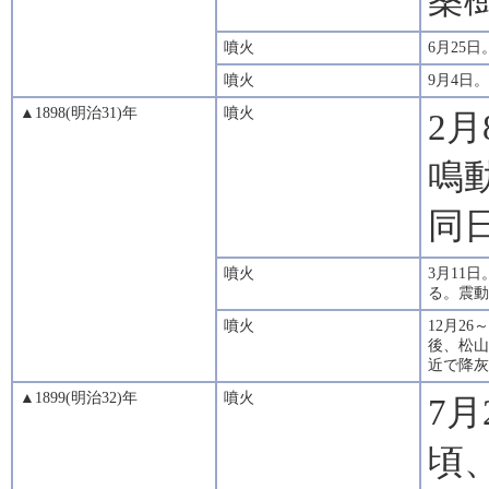
噴火
6月25
噴火
9月4日
▲1898(明治31)年
噴火
2
鳴
同
噴火
3月11
る。震動
噴火
12月2
後、松山
近で降灰
▲1899(明治32)年
噴火
7月
頃