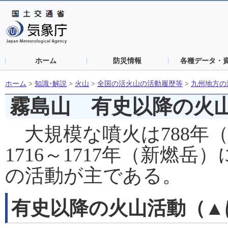
ホーム
防災情報
各種データ・
ホーム
>
知識･解説
>
火山
>
全国の活火山の活動履歴等
>
九州地方の
霧島山 有史以降の火
大規模な噴火は788年（
1716～1717年（新燃
の活動が主である。
有史以降の火山活動（▲