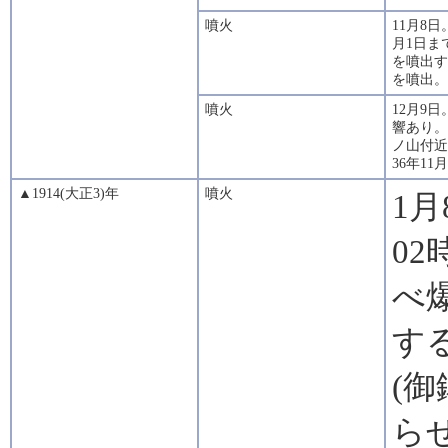
噴火
11月8
月1日ま
を噴出す
を噴出。
噴火
12月9
響あり。
ノ山付近
36年1
▲1914(大正3)年
噴火
1
0
べ
す
(
ら