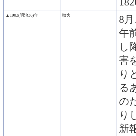
18
▲1903(明治36)年
噴火
8
午
し
害
り
る
の
り
新報