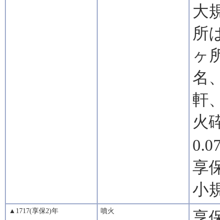
大
所
ヶ
名
軒
火
0.0
享
小
▲1717(享保2)年
噴火
享