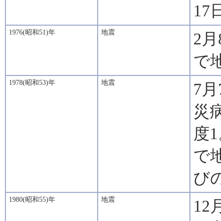
17
1976(昭和51)年
地震
2
で
1978(昭和53)年
地震
7
災
度
で地
び
1980(昭和55)年
地震
12