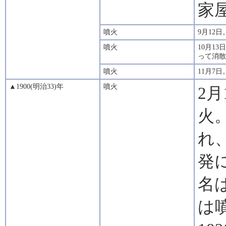
家
噴火
9月12
噴火
10月1
って消散
噴火
11月7
▲1900(明治33)年
噴火
2
火
れ
発
名
は噴