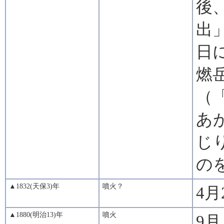
後
出
日
燃
（
あ
じ
の
▲1832(天保3)年
噴火？
4月
▲1880(明治13)年
噴火
9