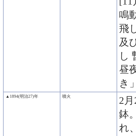
[1
鳴
飛
及
し
昼
き
▲1894(明治27)年
噴火
2月
鉢
れ