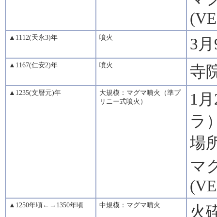
(VE
▲1112(天永3)年
噴火
3
▲1167(仁安2)年
噴火
寺
▲1235(文暦元)年
大規模：マグマ噴火（準プ
1
リニー式噴火）
ラ
場
マグ
(VE
▲1250年頃←→1350年頃
中規模：マグマ噴火
火