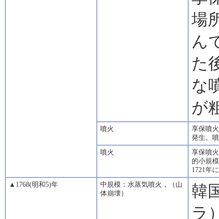
場
ん
た
な
が
噴火
享保噴火
発生。噴
噴火
享保噴火
的小規模
1721
▲1768(明和5)年
中規模：水蒸気噴火，（山
韓
体崩壊）
ラ