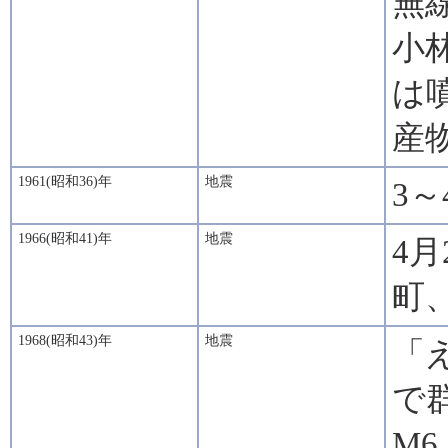
無
小
は
産物
1961(昭和36)年
地震
3
1966(昭和41)年
地震
4
町
1968(昭和43)年
地震
「
で
M6