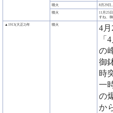
噴火
8月29
噴火
11月2
すね、御
▲1913(大正2)年
噴火
4
「
の
御
時
一
の
か