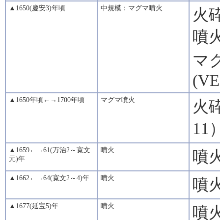
▲1650(慶安3)年頃
中規模：マグマ噴火
火
噴
マグ
(VE
▲1650年頃←→1700年頃
マグマ噴火
火
1
▲1659←→61(万治2～寛文
噴火
噴
元)年
▲1662←→64(寛文2～4)年
噴火
噴
▲1677(延宝5)年
噴火
噴