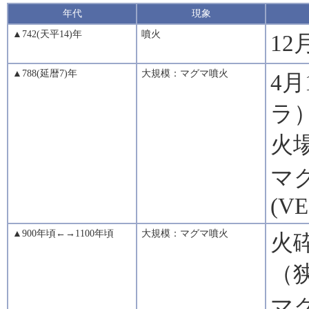
年代
現象
▲742(天平14)年
噴火
12
▲788(延暦7)年
大規模：マグマ噴火
4
ラ
火
マグ
(VE
▲900年頃←→1100年頃
大規模：マグマ噴火
火
（
マグ