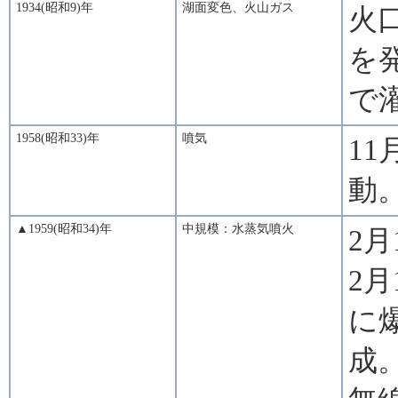
1934(昭和9)年
湖面変色、火山ガス
火
を
で
1958(昭和33)年
噴気
1
動
▲1959(昭和34)年
中規模：水蒸気噴火
2
2月
に
成