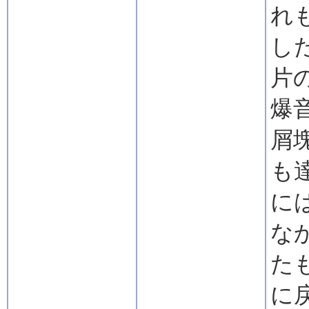
れ
し
片
爆
屑
も
に
な
た
に