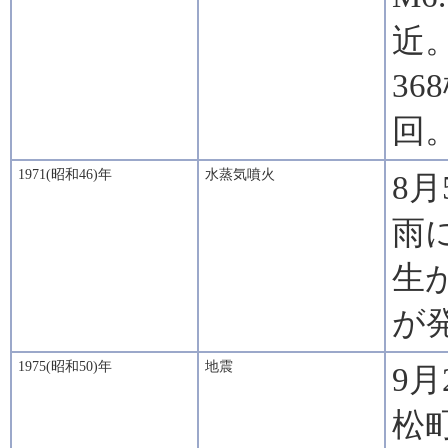
近
3
回
1971(昭和46)年
水蒸気噴火
8
雨
生
が
1975(昭和50)年
地震
9
松