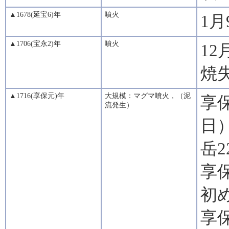
▲1678(延宝6)年
噴火
1
▲1706(宝永2)年
噴火
1
焼
▲1716(享保元)年
大規模：マグマ噴火，（泥
享保
流発生）
日
岳2
享
初
享