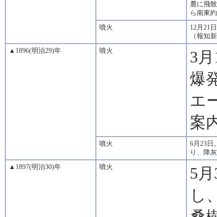
麓に飛散
ら南東約5
噴火
12月2
（報知新
▲1896(明治29)年
噴火
3月
爆
エ
案
噴火
6月23
り、降灰
▲1897(明治30)年
噴火
5
し
桑