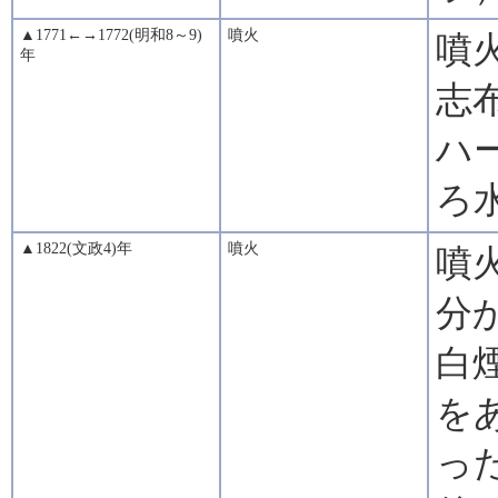
▲1771←→1772(明和8～9)
噴火
噴
年
志
ハ
ろ
▲1822(文政4)年
噴火
噴
分
白
を
っ