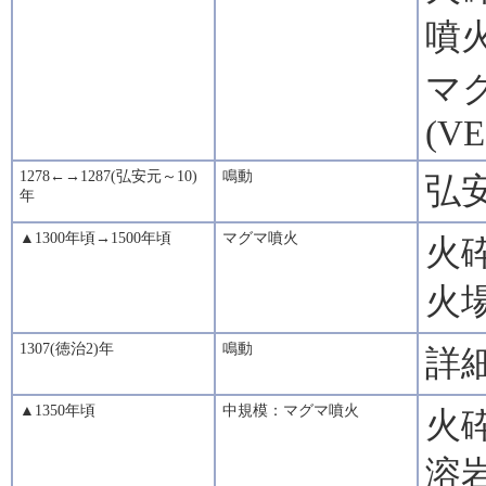
噴
マグ
(VE
1278←→1287(弘安元～10)
鳴動
弘安
年
▲1300年頃→1500年頃
マグマ噴火
火
火
1307(徳治2)年
鳴動
詳
▲1350年頃
中規模：マグマ噴火
火
溶