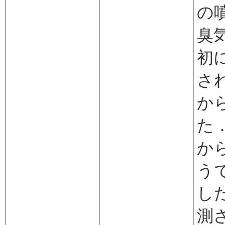
の
臭
初
さ
か
た
か
う
し
測