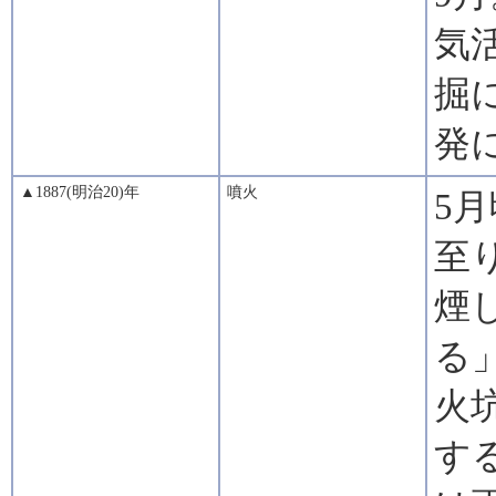
気
掘
発
▲1887(明治20)年
噴火
5
至
煙
る
火
す