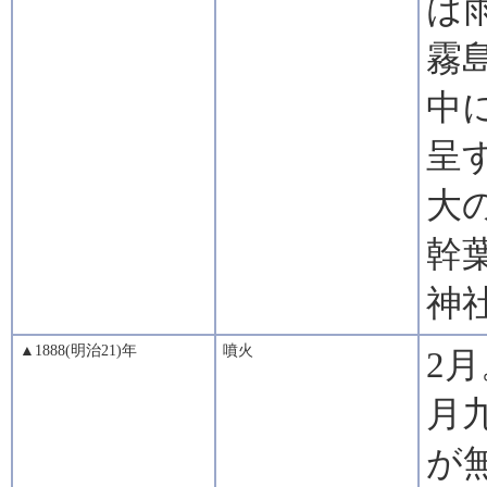
は
霧
中
呈
大
幹
神
▲1888(明治21)年
噴火
2
月
が