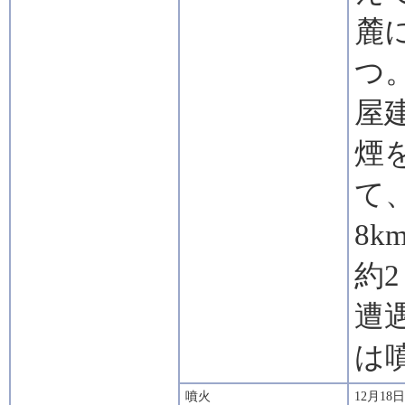
麓
つ
屋
煙
て
8
約2
遭
は
噴火
12月1