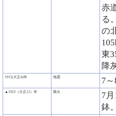
赤
る
の北
10
東3
降
1915(大正4)年
地震
7
▲1923（大正12）年
噴火
7月
鉢