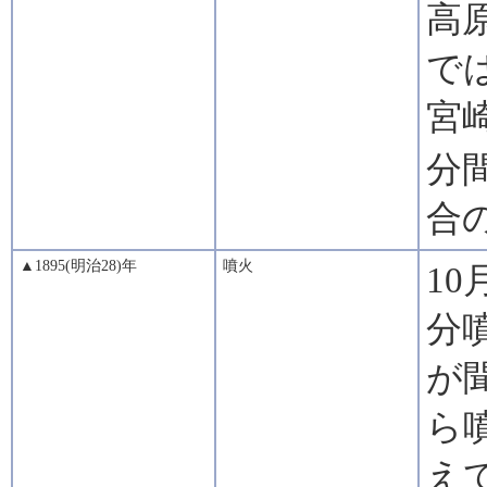
高
で
宮崎
分間
合
▲1895(明治28)年
噴火
10
分
が
ら
え