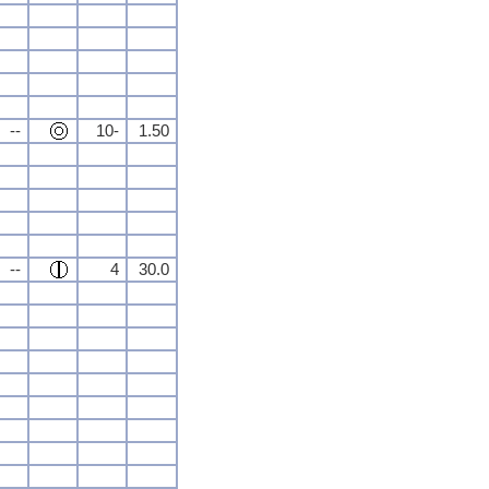
--
10-
1.50
--
4
30.0