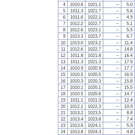
4
1010.6
1021.1
--
5.0
5
1011.3
1021.7
--
5.6
6
1011.6
1022.1
--
4.9
7
1012.2
1022.7
--
5.1
8
1012.6
1023.1
--
5.5
9
1013.3
1023.7
--
6.7
10
1013.0
1023.2
--
11.4
11
1012.6
1022.7
--
14.8
12
1011.8
1021.8
--
16.4
13
1011.3
1021.3
--
17.9
14
1010.9
1020.9
--
17.7
15
1010.5
1020.5
--
16.9
16
1010.3
1020.3
--
15.8
17
1010.1
1020.1
--
15.5
18
1010.5
1020.6
--
14.7
19
1011.1
1021.3
--
12.4
20
1012.1
1022.3
--
10.9
21
1013.2
1023.5
--
8.8
22
1013.4
1023.8
--
7.4
23
1013.6
1024.1
--
5.9
24
1013.8
1024.3
--
4.8