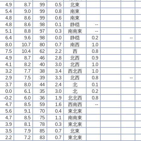
4.9
8.7
99
0.5
北東
5.4
9.0
99
0.8
南東
4.8
8.6
99
0.6
南東
4.8
8.6
98
0.1
静穏
--
5.1
8.8
97
0.3
南南東
--
6.4
9.6
98
0.0
静穏
0.2
--
8.0
10.7
80
0.7
南西
1.0
7.5
10.4
62
2.2
西
0.8
4.9
8.7
46
2.8
北西
0.9
4.1
8.2
40
3.0
北西
1.0
3.2
7.7
38
3.4
西北西
1.0
2.9
7.5
39
3.3
北西
0.8
--
3.7
8.0
44
2.4
北
0.1
0.0
6.1
35
3.0
北
0.2
-0.2
6.0
36
1.9
北北西
0.8
4.7
8.5
59
1.6
西南西
--
5.6
9.1
70
0.4
東北東
4.7
8.5
75
1.1
南南東
3.9
8.1
78
0.3
東北東
3.5
7.9
85
0.7
北東
2.2
7.2
83
0.7
東北東