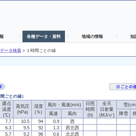
報
各種データ・資料
地域の情報
知
データ検索
>
１時間ごとの値
時間ごとの値）
露点
日照
全天
風向・風速(m/s)
雪(cm
蒸気圧
湿度
温度
時間
日射量
(hPa)
(％)
風速
風向
降雪
(℃)
(h)
(MJ/㎡)
7.7
10.5
94
0.9
西
6.3
9.5
92
1.3
西北西
5.7
9.2
96
0.6
北北西