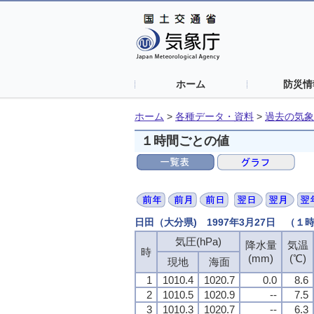
ホーム
防災情
ホーム
>
各種データ・資料
>
過去の気象
１時間ごとの値
日田（大分県) 1997年3月27日 （１
気圧(hPa)
降水量
気温
時
(mm)
(℃)
現地
海面
1
1010.4
1020.7
0.0
8.6
2
1010.5
1020.9
--
7.5
3
1010.3
1020.7
--
6.3