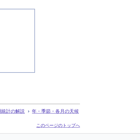
測統計の解説
年・季節・各月の天候
このページのトップへ