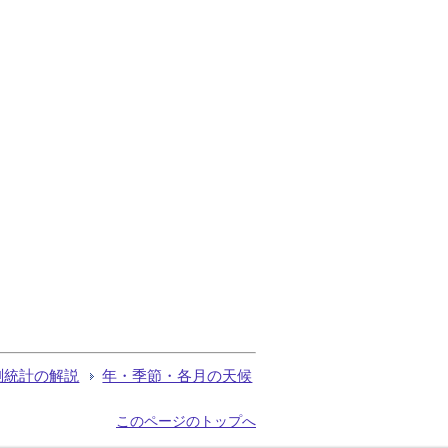
測統計の解説
年・季節・各月の天候
このページのトップへ