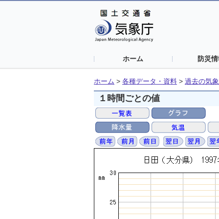
ホーム
防災情
ホーム
>
各種データ・資料
>
過去の気象
１時間ごとの値