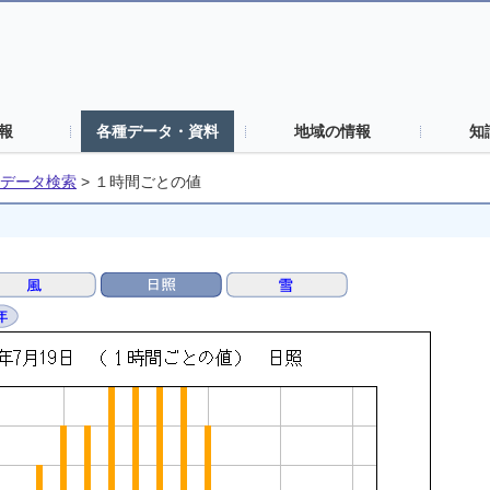
報
各種データ・資料
地域の情報
知
データ検索
>
１時間ごとの値