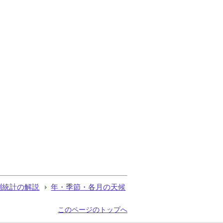
測統計の解説
年・季節・各月の天候
このページのトップへ