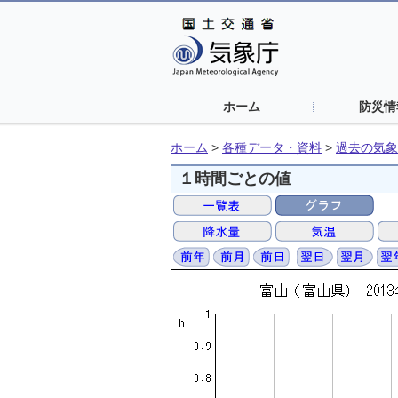
ホーム
防災情
ホーム
>
各種データ・資料
>
過去の気象
１時間ごとの値