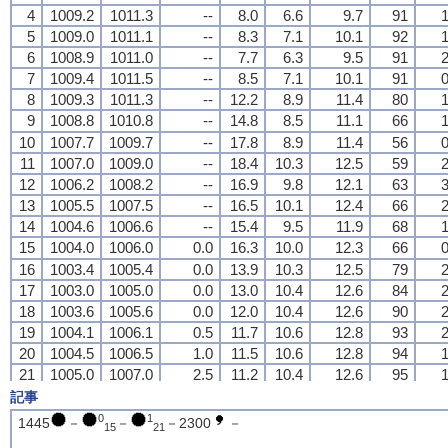
4
4
4
4
1009.2
1009.2
1009.2
1009.2
1011.3
1011.3
1011.3
1011.3
--
--
--
--
8.0
8.0
8.0
8.0
6.6
6.6
6.6
6.6
9.7
9.7
9.7
9.7
91
91
91
91
1
1
1
1
5
5
5
5
1009.0
1009.0
1009.0
1009.0
1011.1
1011.1
1011.1
1011.1
--
--
--
--
8.3
8.3
8.3
8.3
7.1
7.1
7.1
7.1
10.1
10.1
10.1
10.1
92
92
92
92
1
1
1
1
6
6
6
6
1008.9
1008.9
1008.9
1008.9
1011.0
1011.0
1011.0
1011.0
--
--
--
--
7.7
7.7
7.7
7.7
6.3
6.3
6.3
6.3
9.5
9.5
9.5
9.5
91
91
91
91
2
2
2
2
7
7
7
7
1009.4
1009.4
1009.4
1009.4
1011.5
1011.5
1011.5
1011.5
--
--
--
--
8.5
8.5
8.5
8.5
7.1
7.1
7.1
7.1
10.1
10.1
10.1
10.1
91
91
91
91
0
0
0
0
8
8
8
8
1009.3
1009.3
1009.3
1009.3
1011.3
1011.3
1011.3
1011.3
--
--
--
--
12.2
12.2
12.2
12.2
8.9
8.9
8.9
8.9
11.4
11.4
11.4
11.4
80
80
80
80
1
1
1
1
9
9
9
9
1008.8
1008.8
1008.8
1008.8
1010.8
1010.8
1010.8
1010.8
--
--
--
--
14.8
14.8
14.8
14.8
8.5
8.5
8.5
8.5
11.1
11.1
11.1
11.1
66
66
66
66
1
1
1
1
10
10
10
10
1007.7
1007.7
1007.7
1007.7
1009.7
1009.7
1009.7
1009.7
--
--
--
--
17.8
17.8
17.8
17.8
8.9
8.9
8.9
8.9
11.4
11.4
11.4
11.4
56
56
56
56
0
0
0
0
11
11
11
11
1007.0
1007.0
1007.0
1007.0
1009.0
1009.0
1009.0
1009.0
--
--
--
--
18.4
18.4
18.4
18.4
10.3
10.3
10.3
10.3
12.5
12.5
12.5
12.5
59
59
59
59
2
2
2
2
12
12
12
12
1006.2
1006.2
1006.2
1006.2
1008.2
1008.2
1008.2
1008.2
--
--
--
--
16.9
16.9
16.9
16.9
9.8
9.8
9.8
9.8
12.1
12.1
12.1
12.1
63
63
63
63
3
3
3
3
13
13
13
13
1005.5
1005.5
1005.5
1005.5
1007.5
1007.5
1007.5
1007.5
--
--
--
--
16.5
16.5
16.5
16.5
10.1
10.1
10.1
10.1
12.4
12.4
12.4
12.4
66
66
66
66
2
2
2
2
14
14
14
14
1004.6
1004.6
1004.6
1004.6
1006.6
1006.6
1006.6
1006.6
--
--
--
--
15.4
15.4
15.4
15.4
9.5
9.5
9.5
9.5
11.9
11.9
11.9
11.9
68
68
68
68
1
1
1
1
15
15
15
15
1004.0
1004.0
1004.0
1004.0
1006.0
1006.0
1006.0
1006.0
0.0
0.0
0.0
0.0
16.3
16.3
16.3
16.3
10.0
10.0
10.0
10.0
12.3
12.3
12.3
12.3
66
66
66
66
0
0
0
0
16
16
16
16
1003.4
1003.4
1003.4
1003.4
1005.4
1005.4
1005.4
1005.4
0.0
0.0
0.0
0.0
13.9
13.9
13.9
13.9
10.3
10.3
10.3
10.3
12.5
12.5
12.5
12.5
79
79
79
79
2
2
2
2
17
17
17
17
1003.0
1003.0
1003.0
1003.0
1005.0
1005.0
1005.0
1005.0
0.0
0.0
0.0
0.0
13.0
13.0
13.0
13.0
10.4
10.4
10.4
10.4
12.6
12.6
12.6
12.6
84
84
84
84
2
2
2
2
18
18
18
18
1003.6
1003.6
1003.6
1003.6
1005.6
1005.6
1005.6
1005.6
0.0
0.0
0.0
0.0
12.0
12.0
12.0
12.0
10.4
10.4
10.4
10.4
12.6
12.6
12.6
12.6
90
90
90
90
2
2
2
2
19
19
19
19
1004.1
1004.1
1004.1
1004.1
1006.1
1006.1
1006.1
1006.1
0.5
0.5
0.5
0.5
11.7
11.7
11.7
11.7
10.6
10.6
10.6
10.6
12.8
12.8
12.8
12.8
93
93
93
93
2
2
2
2
20
20
20
20
1004.5
1004.5
1004.5
1004.5
1006.5
1006.5
1006.5
1006.5
1.0
1.0
1.0
1.0
11.5
11.5
11.5
11.5
10.6
10.6
10.6
10.6
12.8
12.8
12.8
12.8
94
94
94
94
1
1
1
1
21
21
21
21
1005.0
1005.0
1005.0
1005.0
1007.0
1007.0
1007.0
1007.0
2.5
2.5
2.5
2.5
11.2
11.2
11.2
11.2
10.4
10.4
10.4
10.4
12.6
12.6
12.6
12.6
95
95
95
95
1
1
1
1
22
22
22
22
1004.8
1004.8
1004.8
1004.8
1006.8
1006.8
1006.8
1006.8
2.0
2.0
2.0
2.0
11.1
11.1
11.1
11.1
10.3
10.3
10.3
10.3
12.5
12.5
12.5
12.5
95
95
95
95
1
1
1
1
記事
23
23
23
23
1004.9
1004.9
1004.9
1004.9
1006.9
1006.9
1006.9
1006.9
0.5
0.5
0.5
0.5
10.6
10.6
10.6
10.6
10.0
10.0
10.0
10.0
12.3
12.3
12.3
12.3
96
96
96
96
4
4
4
4
0
1
1445
－
－
－2300
－
15
21
24
24
24
24
1004.5
1004.5
1004.5
1004.5
1006.5
1006.5
1006.5
1006.5
0.0
0.0
0.0
0.0
10.8
10.8
10.8
10.8
10.2
10.2
10.2
10.2
12.4
12.4
12.4
12.4
96
96
96
96
3
3
3
3