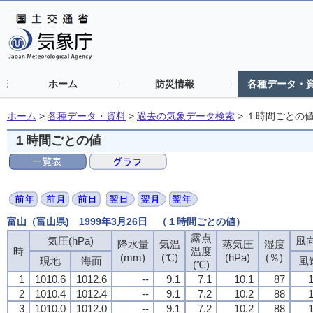
ホーム
防災情報
各種データ・
ホーム
>
各種データ・資料
>
過去の気象データ検索
>
１時間ごとの
１時間ごとの値
富山（富山県) 1999年3月26日 （１時間ごとの値）
露点
露点
露点
露点
気圧(hPa)
気圧(hPa)
気圧(hPa)
気圧(hPa)
風向
風向
風向
風向
降水量
降水量
降水量
降水量
気温
気温
気温
気温
蒸気圧
蒸気圧
蒸気圧
蒸気圧
湿度
湿度
湿度
湿度
時
時
時
時
温度
温度
温度
温度
(mm)
(mm)
(mm)
(mm)
(℃)
(℃)
(℃)
(℃)
(hPa)
(hPa)
(hPa)
(hPa)
(％)
(％)
(％)
(％)
現地
現地
現地
現地
海面
海面
海面
海面
風
風
風
風
(℃)
(℃)
(℃)
(℃)
1
1
1
1
1010.6
1010.6
1010.6
1010.6
1012.6
1012.6
1012.6
1012.6
--
--
--
--
9.1
9.1
9.1
9.1
7.1
7.1
7.1
7.1
10.1
10.1
10.1
10.1
87
87
87
87
1
1
1
1
2
2
2
2
1010.4
1010.4
1010.4
1010.4
1012.4
1012.4
1012.4
1012.4
--
--
--
--
9.1
9.1
9.1
9.1
7.2
7.2
7.2
7.2
10.2
10.2
10.2
10.2
88
88
88
88
1
1
1
1
3
3
3
3
1010.0
1010.0
1010.0
1010.0
1012.0
1012.0
1012.0
1012.0
--
--
--
--
9.1
9.1
9.1
9.1
7.2
7.2
7.2
7.2
10.2
10.2
10.2
10.2
88
88
88
88
1
1
1
1