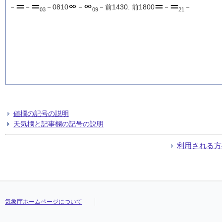
－
－
－0810
－
－前1430. 前1800
－
－
03
09
21
値欄の記号の説明
天気欄と記事欄の記号の説明
利用される方
気象庁ホームページについて