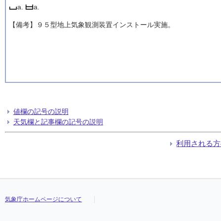
a.
a.
【備考】９５型地上気象観測装置インストール実施。
値欄の記号の説明
天気欄と記事欄の記号の説明
利用される方
気象庁ホームページについて