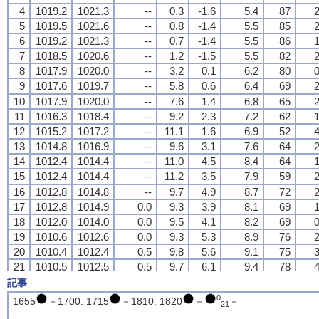
4
4
4
4
1019.2
1019.2
1019.2
1019.2
1021.3
1021.3
1021.3
1021.3
--
--
--
--
0.3
0.3
0.3
0.3
-1.6
-1.6
-1.6
-1.6
5.4
5.4
5.4
5.4
87
87
87
87
2
2
2
2
5
5
5
5
1019.5
1019.5
1019.5
1019.5
1021.6
1021.6
1021.6
1021.6
--
--
--
--
0.8
0.8
0.8
0.8
-1.4
-1.4
-1.4
-1.4
5.5
5.5
5.5
5.5
85
85
85
85
2
2
2
2
6
6
6
6
1019.2
1019.2
1019.2
1019.2
1021.3
1021.3
1021.3
1021.3
--
--
--
--
0.7
0.7
0.7
0.7
-1.4
-1.4
-1.4
-1.4
5.5
5.5
5.5
5.5
86
86
86
86
1
1
1
1
7
7
7
7
1018.5
1018.5
1018.5
1018.5
1020.6
1020.6
1020.6
1020.6
--
--
--
--
1.2
1.2
1.2
1.2
-1.5
-1.5
-1.5
-1.5
5.5
5.5
5.5
5.5
82
82
82
82
2
2
2
2
8
8
8
8
1017.9
1017.9
1017.9
1017.9
1020.0
1020.0
1020.0
1020.0
--
--
--
--
3.2
3.2
3.2
3.2
0.1
0.1
0.1
0.1
6.2
6.2
6.2
6.2
80
80
80
80
0
0
0
0
9
9
9
9
1017.6
1017.6
1017.6
1017.6
1019.7
1019.7
1019.7
1019.7
--
--
--
--
5.8
5.8
5.8
5.8
0.6
0.6
0.6
0.6
6.4
6.4
6.4
6.4
69
69
69
69
2
2
2
2
10
10
10
10
1017.9
1017.9
1017.9
1017.9
1020.0
1020.0
1020.0
1020.0
--
--
--
--
7.6
7.6
7.6
7.6
1.4
1.4
1.4
1.4
6.8
6.8
6.8
6.8
65
65
65
65
2
2
2
2
11
11
11
11
1016.3
1016.3
1016.3
1016.3
1018.4
1018.4
1018.4
1018.4
--
--
--
--
9.2
9.2
9.2
9.2
2.3
2.3
2.3
2.3
7.2
7.2
7.2
7.2
62
62
62
62
1
1
1
1
12
12
12
12
1015.2
1015.2
1015.2
1015.2
1017.2
1017.2
1017.2
1017.2
--
--
--
--
11.1
11.1
11.1
11.1
1.6
1.6
1.6
1.6
6.9
6.9
6.9
6.9
52
52
52
52
4
4
4
4
13
13
13
13
1014.8
1014.8
1014.8
1014.8
1016.9
1016.9
1016.9
1016.9
--
--
--
--
9.6
9.6
9.6
9.6
3.1
3.1
3.1
3.1
7.6
7.6
7.6
7.6
64
64
64
64
2
2
2
2
14
14
14
14
1012.4
1012.4
1012.4
1012.4
1014.4
1014.4
1014.4
1014.4
--
--
--
--
11.0
11.0
11.0
11.0
4.5
4.5
4.5
4.5
8.4
8.4
8.4
8.4
64
64
64
64
1
1
1
1
15
15
15
15
1012.4
1012.4
1012.4
1012.4
1014.4
1014.4
1014.4
1014.4
--
--
--
--
11.2
11.2
11.2
11.2
3.5
3.5
3.5
3.5
7.9
7.9
7.9
7.9
59
59
59
59
2
2
2
2
16
16
16
16
1012.8
1012.8
1012.8
1012.8
1014.8
1014.8
1014.8
1014.8
--
--
--
--
9.7
9.7
9.7
9.7
4.9
4.9
4.9
4.9
8.7
8.7
8.7
8.7
72
72
72
72
2
2
2
2
17
17
17
17
1012.8
1012.8
1012.8
1012.8
1014.9
1014.9
1014.9
1014.9
0.0
0.0
0.0
0.0
9.3
9.3
9.3
9.3
3.9
3.9
3.9
3.9
8.1
8.1
8.1
8.1
69
69
69
69
1
1
1
1
18
18
18
18
1012.0
1012.0
1012.0
1012.0
1014.0
1014.0
1014.0
1014.0
0.0
0.0
0.0
0.0
9.5
9.5
9.5
9.5
4.1
4.1
4.1
4.1
8.2
8.2
8.2
8.2
69
69
69
69
0
0
0
0
19
19
19
19
1010.6
1010.6
1010.6
1010.6
1012.6
1012.6
1012.6
1012.6
0.0
0.0
0.0
0.0
9.3
9.3
9.3
9.3
5.3
5.3
5.3
5.3
8.9
8.9
8.9
8.9
76
76
76
76
2
2
2
2
20
20
20
20
1010.4
1010.4
1010.4
1010.4
1012.4
1012.4
1012.4
1012.4
0.5
0.5
0.5
0.5
9.8
9.8
9.8
9.8
5.6
5.6
5.6
5.6
9.1
9.1
9.1
9.1
75
75
75
75
3
3
3
3
21
21
21
21
1010.5
1010.5
1010.5
1010.5
1012.5
1012.5
1012.5
1012.5
0.5
0.5
0.5
0.5
9.7
9.7
9.7
9.7
6.1
6.1
6.1
6.1
9.4
9.4
9.4
9.4
78
78
78
78
4
4
4
4
22
22
22
22
1010.0
1010.0
1010.0
1010.0
1012.1
1012.1
1012.1
1012.1
2.5
2.5
2.5
2.5
8.2
8.2
8.2
8.2
6.7
6.7
6.7
6.7
9.8
9.8
9.8
9.8
90
90
90
90
2
2
2
2
記事
23
23
23
23
1008.6
1008.6
1008.6
1008.6
1010.7
1010.7
1010.7
1010.7
3.0
3.0
3.0
3.0
8.1
8.1
8.1
8.1
6.7
6.7
6.7
6.7
9.8
9.8
9.8
9.8
91
91
91
91
3
3
3
3
0
1655
－1700. 1715
－1810. 1820
－
－
21
24
24
24
24
1006.3
1006.3
1006.3
1006.3
1008.3
1008.3
1008.3
1008.3
1.5
1.5
1.5
1.5
8.1
8.1
8.1
8.1
6.4
6.4
6.4
6.4
9.6
9.6
9.6
9.6
89
89
89
89
1
1
1
1