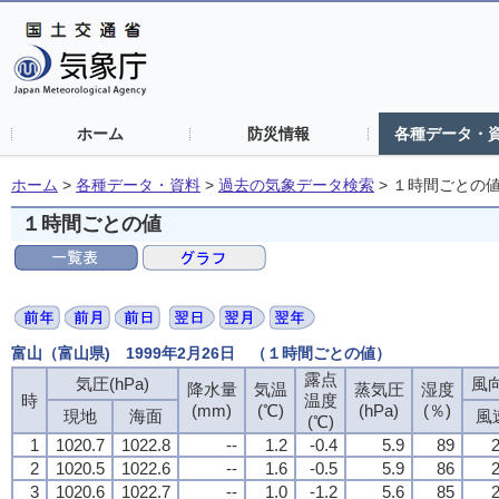
ホーム
防災情報
各種データ・
ホーム
>
各種データ・資料
>
過去の気象データ検索
>
１時間ごとの
１時間ごとの値
富山（富山県) 1999年2月26日 （１時間ごとの値）
露点
露点
露点
露点
気圧(hPa)
気圧(hPa)
気圧(hPa)
気圧(hPa)
風向
風向
風向
風向
降水量
降水量
降水量
降水量
気温
気温
気温
気温
蒸気圧
蒸気圧
蒸気圧
蒸気圧
湿度
湿度
湿度
湿度
時
時
時
時
温度
温度
温度
温度
(mm)
(mm)
(mm)
(mm)
(℃)
(℃)
(℃)
(℃)
(hPa)
(hPa)
(hPa)
(hPa)
(％)
(％)
(％)
(％)
現地
現地
現地
現地
海面
海面
海面
海面
風
風
風
風
(℃)
(℃)
(℃)
(℃)
1
1
1
1
1020.7
1020.7
1020.7
1020.7
1022.8
1022.8
1022.8
1022.8
--
--
--
--
1.2
1.2
1.2
1.2
-0.4
-0.4
-0.4
-0.4
5.9
5.9
5.9
5.9
89
89
89
89
2
2
2
2
2
2
2
2
1020.5
1020.5
1020.5
1020.5
1022.6
1022.6
1022.6
1022.6
--
--
--
--
1.6
1.6
1.6
1.6
-0.5
-0.5
-0.5
-0.5
5.9
5.9
5.9
5.9
86
86
86
86
2
2
2
2
3
3
3
3
1020.6
1020.6
1020.6
1020.6
1022.7
1022.7
1022.7
1022.7
--
--
--
--
1.0
1.0
1.0
1.0
-1.2
-1.2
-1.2
-1.2
5.6
5.6
5.6
5.6
85
85
85
85
2
2
2
2