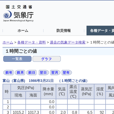
ホーム
防災情報
各種データ・
ホーム
>
各種データ・資料
>
過去の気象データ検索
>
１時間ごとの
１時間ごとの値
富山（富山県) 1986年3月21日 （１時間ごとの値）
露点
気圧(hPa)
風向
降水量
気温
蒸気圧
湿度
時
温度
(mm)
(℃)
(hPa)
(％)
現地
海面
風
(℃)
1
0.0
2
0.0
3
1015.2
1017.3
0.0
2.0
0.8
6.5
92
2