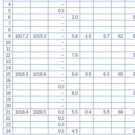
4
--
5
0.0
6
--
2.0
0
7
--
8
--
9
1017.2
1019.3
--
5.6
-1.0
5.7
62
0
10
--
11
--
12
--
7.6
3
13
--
14
--
15
1016.5
1018.6
--
6.6
0.5
6.3
65
3
16
--
17
0.0
18
--
6.0
3
19
--
20
--
21
1018.4
1020.5
0.0
5.5
-0.4
5.9
66
1
22
0.0
23
0.0
24
0.0
4.5
0