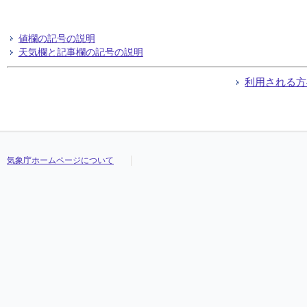
値欄の記号の説明
天気欄と記事欄の記号の説明
利用される方
気象庁ホームページについて