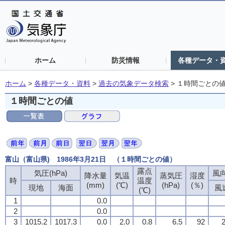
ホーム
防災情報
各種データ・
ホーム
>
各種データ・資料
>
過去の気象データ検索
>
１時間ごとの
１時間ごとの値
富山（富山県) 1986年3月21日 （１時間ごとの値）
露点
露点
露点
露点
気圧(hPa)
気圧(hPa)
気圧(hPa)
気圧(hPa)
風向
風向
風向
風向
降水量
降水量
降水量
降水量
気温
気温
気温
気温
蒸気圧
蒸気圧
蒸気圧
蒸気圧
湿度
湿度
湿度
湿度
時
時
時
時
温度
温度
温度
温度
(mm)
(mm)
(mm)
(mm)
(℃)
(℃)
(℃)
(℃)
(hPa)
(hPa)
(hPa)
(hPa)
(％)
(％)
(％)
(％)
現地
現地
現地
現地
海面
海面
海面
海面
風
風
風
風
(℃)
(℃)
(℃)
(℃)
1
1
1
1
0.0
0.0
0.0
0.0
2
2
2
2
0.0
0.0
0.0
0.0
3
3
3
3
1015.2
1015.2
1015.2
1015.2
1017.3
1017.3
1017.3
1017.3
0.0
0.0
0.0
0.0
2.0
2.0
2.0
2.0
0.8
0.8
0.8
0.8
6.5
6.5
6.5
6.5
92
92
92
92
2
2
2
2