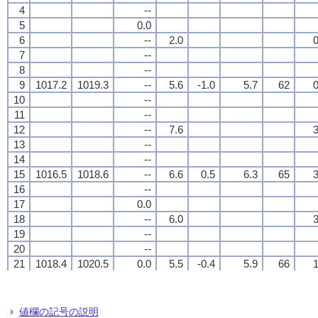
4
4
4
4
--
--
--
--
5
5
5
5
0.0
0.0
0.0
0.0
6
6
6
6
--
--
--
--
2.0
2.0
2.0
2.0
0
0
0
0
7
7
7
7
--
--
--
--
8
8
8
8
--
--
--
--
9
9
9
9
1017.2
1017.2
1017.2
1017.2
1019.3
1019.3
1019.3
1019.3
--
--
--
--
5.6
5.6
5.6
5.6
-1.0
-1.0
-1.0
-1.0
5.7
5.7
5.7
5.7
62
62
62
62
0
0
0
0
10
10
10
10
--
--
--
--
11
11
11
11
--
--
--
--
12
12
12
12
--
--
--
--
7.6
7.6
7.6
7.6
3
3
3
3
13
13
13
13
--
--
--
--
14
14
14
14
--
--
--
--
15
15
15
15
1016.5
1016.5
1016.5
1016.5
1018.6
1018.6
1018.6
1018.6
--
--
--
--
6.6
6.6
6.6
6.6
0.5
0.5
0.5
0.5
6.3
6.3
6.3
6.3
65
65
65
65
3
3
3
3
16
16
16
16
--
--
--
--
17
17
17
17
0.0
0.0
0.0
0.0
18
18
18
18
--
--
--
--
6.0
6.0
6.0
6.0
3
3
3
3
19
19
19
19
--
--
--
--
20
20
20
20
--
--
--
--
21
21
21
21
1018.4
1018.4
1018.4
1018.4
1020.5
1020.5
1020.5
1020.5
0.0
0.0
0.0
0.0
5.5
5.5
5.5
5.5
-0.4
-0.4
-0.4
-0.4
5.9
5.9
5.9
5.9
66
66
66
66
1
1
1
1
22
22
22
22
0.0
0.0
0.0
0.0
23
23
23
23
0.0
0.0
0.0
0.0
24
24
24
24
0.0
0.0
0.0
0.0
4.5
4.5
4.5
4.5
0
0
0
0
値欄の記号の説明