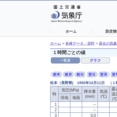
ホーム
防災情
ホーム
>
各種データ・資料
>
過去の気象
１時間ごとの値
松本（長野県) 1950年10月11日 （
露
気圧(hPa)
降水量
気温
時
温
(mm)
(℃)
現地
海面
(℃
1
--
2
--
3
0.0