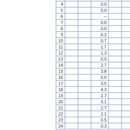
4
0.0
5
0.0
6
--
7
0.0
8
0.0
9
0.2
10
0.7
11
1.7
12
1.3
13
0.5
14
2.7
15
3.8
16
5.0
17
3.5
18
4.3
19
2.7
20
3.1
21
2.7
22
2.1
23
0.5
24
0.3