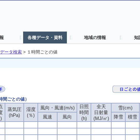
報
各種データ・資料
地域の情報
知
データ検索
>
１時間ごとの値
１時間ごとの値）
点
日照
全天
風向・風速(m/s)
雪(cm)
蒸気圧
湿度
度
時間
日射量
(hPa)
(％)
風速
風向
降雪
積雪
)
(h)
(MJ/㎡)