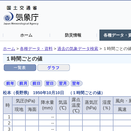
ホーム
防災情報
各種データ・
ホーム
>
各種データ・資料
>
過去の気象データ検索
>
１時間ごとの
１時間ごとの値
松本（長野県) 1950年10月10日 （１時間ごとの値）
露点
気圧(hPa)
風向・風
降水量
気温
蒸気圧
湿度
時
温度
(mm)
(℃)
(hPa)
(％)
現地
海面
風速
(℃)
1
--
2
--
3
--