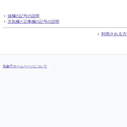
値欄の記号の説明
天気欄と記事欄の記号の説明
利用される方
気象庁ホームページについて