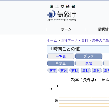
ホーム
防災情
ホーム
>
各種データ・資料
>
過去の気象
１時間ごとの値