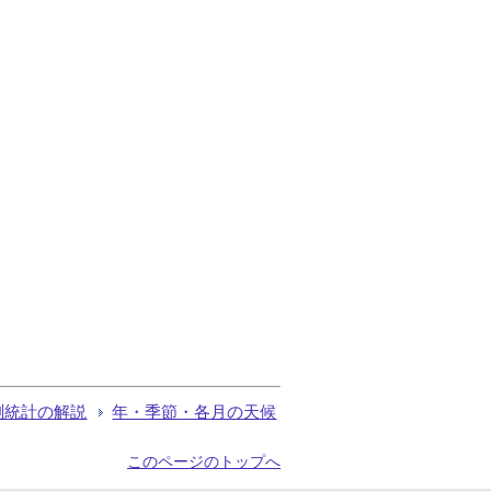
測統計の解説
年・季節・各月の天候
このページのトップへ