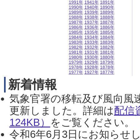
1991年
1941年
1891年
1990年
1940年
1890年
1989年
1939年
1889年
1988年
1938年
1888年
1987年
1937年
1887年
1986年
1936年
1886年
1985年
1935年
1885年
1984年
1934年
1884年
1983年
1933年
1883年
1982年
1932年
1882年
1981年
1931年
1881年
1980年
1930年
1880年
1979年
1929年
1879年
1978年
1928年
1878年
1977年
1927年
1877年
新着情報
気象官署の移転及び風向風
更新しました。詳細は
配信
124KB）
をご覧ください。（2
令和6年6月3日にお知らせし