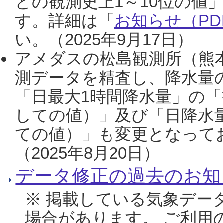
との観測史上1～10位の値
す。詳細は「
お知らせ（PDF
い。（2025年9月17日）
アメダスの松島観測所（熊本
測データを精査し、降水量
「日最大1時間降水量」の「
しての値）」及び「日降水
ての値）」も変更となって
（2025年8月20日）
データ修正の過去のお知
※ 掲載している気象デー
場合があります。 ご利用