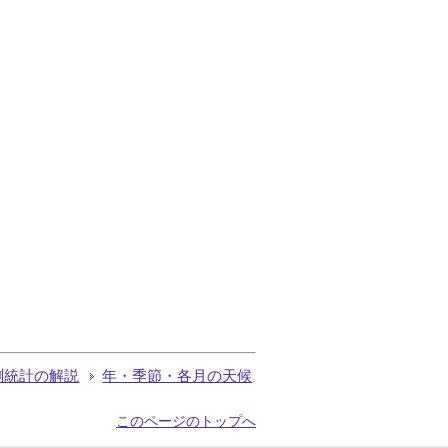
測統計の解説
年・季節・各月の天候
このページのトップへ