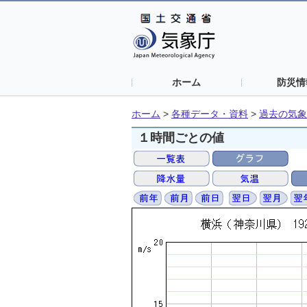
ホーム
防災情
ホーム
>
各種データ・資料
>
過去の気象
１時間ごとの値