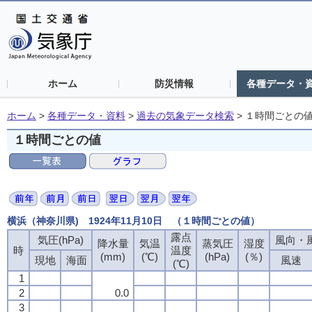
ホーム
防災情報
各種データ・
ホーム
>
各種データ・資料
>
過去の気象データ検索
>
１時間ごとの
１時間ごとの値
横浜（神奈川県) 1924年11月10日 （１時間ごとの値）
露点
露点
露点
露点
気圧(hPa)
気圧(hPa)
気圧(hPa)
気圧(hPa)
風向・風
風向・風
風向・風
風向・風
降水量
降水量
降水量
降水量
気温
気温
気温
気温
蒸気圧
蒸気圧
蒸気圧
蒸気圧
湿度
湿度
湿度
湿度
時
時
時
時
温度
温度
温度
温度
(mm)
(mm)
(mm)
(mm)
(℃)
(℃)
(℃)
(℃)
(hPa)
(hPa)
(hPa)
(hPa)
(％)
(％)
(％)
(％)
現地
現地
現地
現地
海面
海面
海面
海面
風速
風速
風速
風速
(℃)
(℃)
(℃)
(℃)
1
1
1
1
2
2
2
2
0.0
0.0
0.0
0.0
3
3
3
3