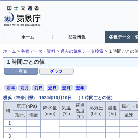
ホーム
防災情報
各種データ・
ホーム
>
各種データ・資料
>
過去の気象データ検索
>
１時間ごとの
１時間ごとの値
横浜（神奈川県) 1924年10月10日 （１時間ごとの値）
露点
露点
露点
露点
気圧(hPa)
気圧(hPa)
気圧(hPa)
気圧(hPa)
風向・風
風向・風
風向・風
風向・風
降水量
降水量
降水量
降水量
気温
気温
気温
気温
蒸気圧
蒸気圧
蒸気圧
蒸気圧
湿度
湿度
湿度
湿度
時
時
時
時
温度
温度
温度
温度
(mm)
(mm)
(mm)
(mm)
(℃)
(℃)
(℃)
(℃)
(hPa)
(hPa)
(hPa)
(hPa)
(％)
(％)
(％)
(％)
現地
現地
現地
現地
海面
海面
海面
海面
風速
風速
風速
風速
(℃)
(℃)
(℃)
(℃)
1
1
1
1
2
2
2
2
--
--
--
--
3
3
3
3