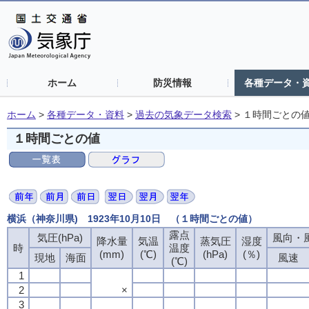
ホーム
防災情報
各種データ・
ホーム
>
各種データ・資料
>
過去の気象データ検索
>
１時間ごとの
１時間ごとの値
横浜（神奈川県) 1923年10月10日 （１時間ごとの値）
露点
露点
露点
露点
気圧(hPa)
気圧(hPa)
気圧(hPa)
気圧(hPa)
風向・風
風向・風
風向・風
風向・風
降水量
降水量
降水量
降水量
気温
気温
気温
気温
蒸気圧
蒸気圧
蒸気圧
蒸気圧
湿度
湿度
湿度
湿度
時
時
時
時
温度
温度
温度
温度
(mm)
(mm)
(mm)
(mm)
(℃)
(℃)
(℃)
(℃)
(hPa)
(hPa)
(hPa)
(hPa)
(％)
(％)
(％)
(％)
現地
現地
現地
現地
海面
海面
海面
海面
風速
風速
風速
風速
(℃)
(℃)
(℃)
(℃)
1
1
1
1
2
2
2
2
×
×
×
×
3
3
3
3