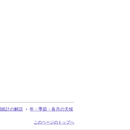
測統計の解説
年・季節・各月の天候
このページのトップへ