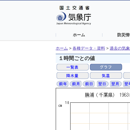
ホーム
防災情
ホーム
>
各種データ・資料
>
過去の気象
１時間ごとの値