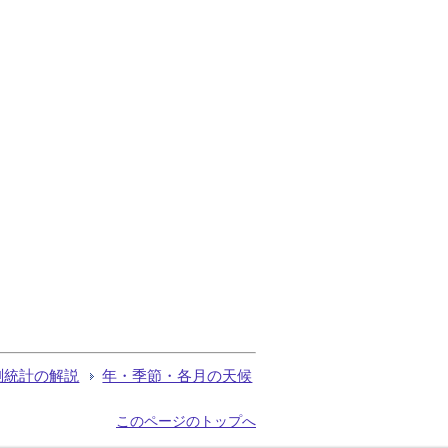
測統計の解説
年・季節・各月の天候
このページのトップへ