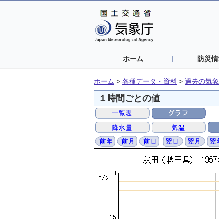
ホーム
防災情
ホーム
>
各種データ・資料
>
過去の気象
１時間ごとの値