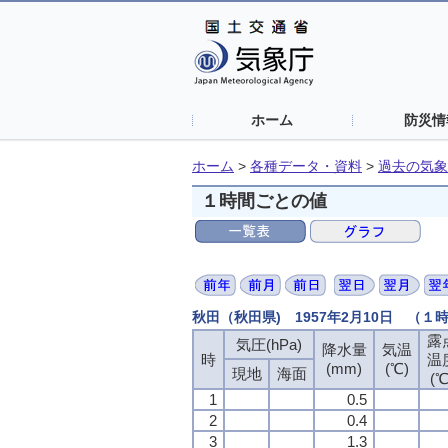
ホーム
防災情
ホーム
>
各種データ・資料
>
過去の気象
１時間ごとの値
秋田（秋田県) 1957年2月10日 （１
露
気圧(hPa)
降水量
気温
時
温
(mm)
(℃)
現地
海面
(℃
1
0.5
2
0.4
3
1.3