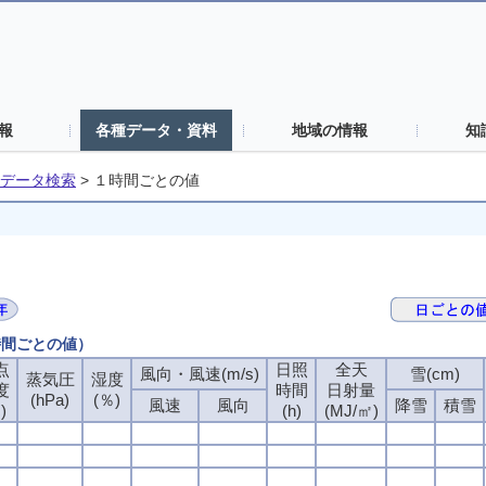
報
各種データ・資料
地域の情報
知
データ検索
>
１時間ごとの値
時間ごとの値）
点
日照
全天
風向・風速(m/s)
雪(cm)
蒸気圧
湿度
度
時間
日射量
(hPa)
(％)
風速
風向
降雪
積雪
)
(h)
(MJ/㎡)