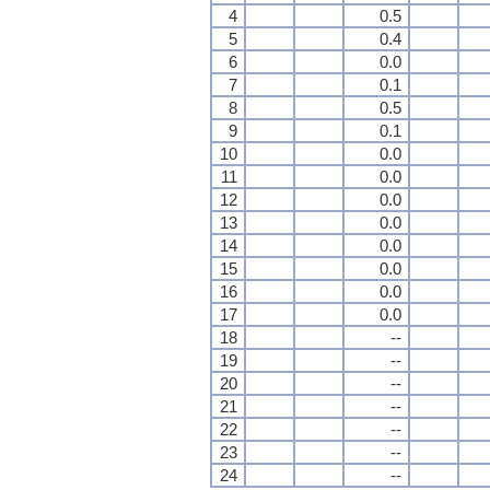
4
0.5
5
0.4
6
0.0
7
0.1
8
0.5
9
0.1
10
0.0
11
0.0
12
0.0
13
0.0
14
0.0
15
0.0
16
0.0
17
0.0
18
--
19
--
20
--
21
--
22
--
23
--
24
--