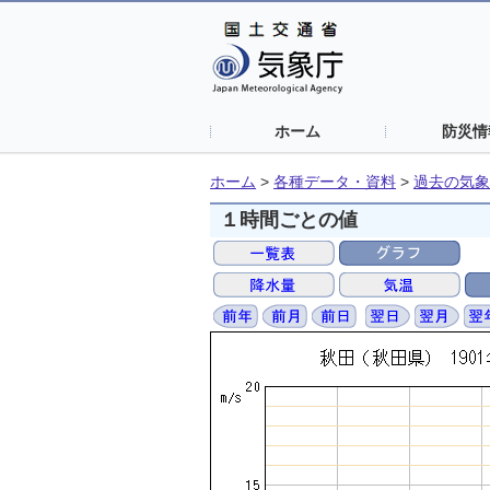
ホーム
防災情
ホーム
>
各種データ・資料
>
過去の気象
１時間ごとの値