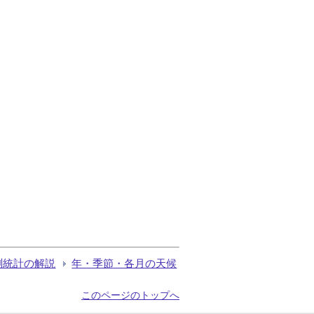
測統計の解説
年・季節・各月の天候
このページのトップへ