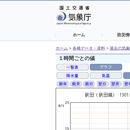
ホーム
防災情
ホーム
>
各種データ・資料
>
過去の気象
１時間ごとの値