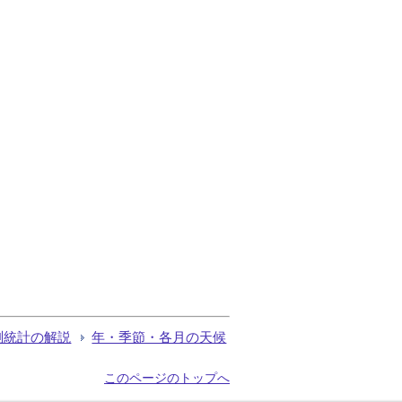
測統計の解説
年・季節・各月の天候
このページのトップへ