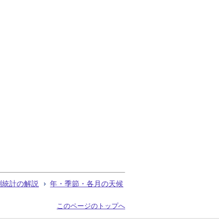
測統計の解説
年・季節・各月の天候
このページのトップへ