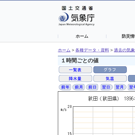
ホーム
防災情
ホーム
>
各種データ・資料
>
過去の気象
１時間ごとの値