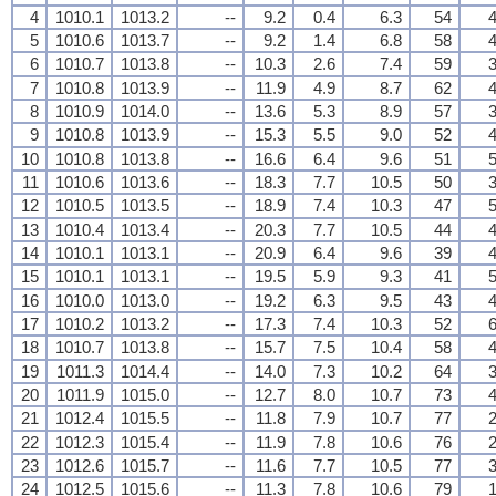
4
1010.1
1013.2
--
9.2
0.4
6.3
54
4
5
1010.6
1013.7
--
9.2
1.4
6.8
58
4
6
1010.7
1013.8
--
10.3
2.6
7.4
59
3
7
1010.8
1013.9
--
11.9
4.9
8.7
62
4
8
1010.9
1014.0
--
13.6
5.3
8.9
57
3
9
1010.8
1013.9
--
15.3
5.5
9.0
52
4
10
1010.8
1013.8
--
16.6
6.4
9.6
51
5
11
1010.6
1013.6
--
18.3
7.7
10.5
50
3
12
1010.5
1013.5
--
18.9
7.4
10.3
47
5
13
1010.4
1013.4
--
20.3
7.7
10.5
44
4
14
1010.1
1013.1
--
20.9
6.4
9.6
39
4
15
1010.1
1013.1
--
19.5
5.9
9.3
41
5
16
1010.0
1013.0
--
19.2
6.3
9.5
43
4
17
1010.2
1013.2
--
17.3
7.4
10.3
52
6
18
1010.7
1013.8
--
15.7
7.5
10.4
58
4
19
1011.3
1014.4
--
14.0
7.3
10.2
64
3
20
1011.9
1015.0
--
12.7
8.0
10.7
73
4
21
1012.4
1015.5
--
11.8
7.9
10.7
77
2
22
1012.3
1015.4
--
11.9
7.8
10.6
76
2
23
1012.6
1015.7
--
11.6
7.7
10.5
77
3
24
1012.5
1015.6
--
11.3
7.8
10.6
79
1