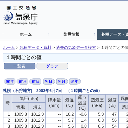
ホーム
防災情報
各種データ・
ホーム
>
各種データ・資料
>
過去の気象データ検索
>
１時間ごとの
１時間ごとの値
札幌（石狩地方) 2003年6月7日 （１時間ごとの値）
露点
気圧(hPa)
風向
降水量
気温
蒸気圧
湿度
時
温度
(mm)
(℃)
(hPa)
(％)
現地
海面
風
(℃)
1
1009.8
1012.9
--
10.2
-0.6
5.9
47
3
2
1009.8
1012.9
--
9.7
1.4
6.8
56
3
3
1009.8
1012.9
--
9.6
0.8
6.5
54
3