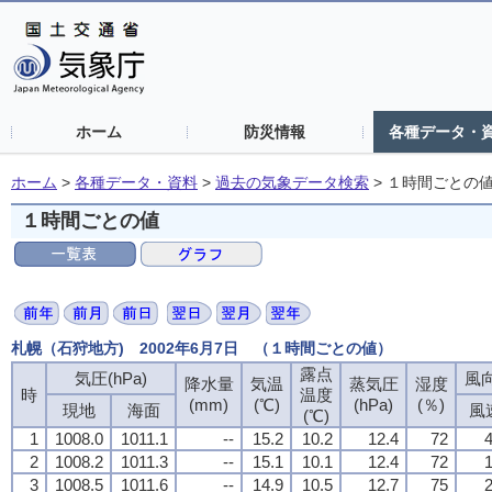
ホーム
防災情報
各種データ・
ホーム
>
各種データ・資料
>
過去の気象データ検索
>
１時間ごとの
１時間ごとの値
札幌（石狩地方) 2002年6月7日 （１時間ごとの値）
露点
気圧(hPa)
風向
降水量
気温
蒸気圧
湿度
時
温度
(mm)
(℃)
(hPa)
(％)
現地
海面
風
(℃)
1
1008.0
1011.1
--
15.2
10.2
12.4
72
4
2
1008.2
1011.3
--
15.1
10.1
12.4
72
1
3
1008.5
1011.6
--
14.9
10.5
12.7
75
2