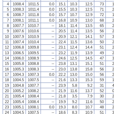
4
1008.4
1011.5
0.0
15.1
10.3
12.5
73
1
5
1008.3
1011.4
0.0
15.5
10.3
12.5
71
2
6
1008.7
1011.8
0.0
15.7
10.7
12.9
72
1
7
1008.1
1011.1
0.0
16.8
10.9
13.0
68
2
8
1007.7
1010.7
--
18.1
11.4
13.5
65
2
9
1007.6
1010.6
--
20.5
11.4
13.5
56
2
10
1007.9
1010.9
--
20.9
12.1
14.1
57
3
11
1007.4
1010.4
--
22.4
11.5
13.6
50
2
12
1006.8
1009.8
--
23.1
12.4
14.4
51
2
13
1006.5
1009.5
--
23.2
11.9
13.9
49
2
14
1006.0
1008.9
--
24.6
12.5
14.5
47
3
15
1005.8
1008.8
--
23.8
13.1
15.1
51
2
16
1005.3
1008.3
--
23.0
13.8
15.8
56
2
17
1004.3
1007.3
0.0
22.2
13.0
15.0
56
2
18
1004.5
1007.5
--
21.6
13.3
15.3
59
1
19
1004.8
1007.7
--
23.9
5.8
9.2
31
4
20
1005.2
1008.2
--
21.9
11.6
13.7
52
0
21
1005.4
1008.4
--
21.8
3.5
7.9
30
2
22
1005.4
1008.4
--
19.9
9.2
11.6
50
2
23
1005.1
1008.1
0.0
19.3
8.0
10.7
48
2
24
1004.5
1007.5
--
18.6
8.3
10.9
51
3