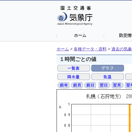
ホーム
防災情
ホーム
>
各種データ・資料
>
過去の気象
１時間ごとの値