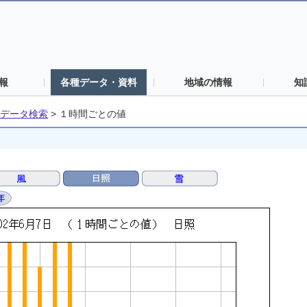
報
各種データ・資料
地域の情報
知
データ検索
>
１時間ごとの値