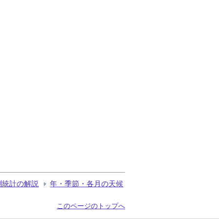
測統計の解説
年・季節・各月の天候
このページのトップへ