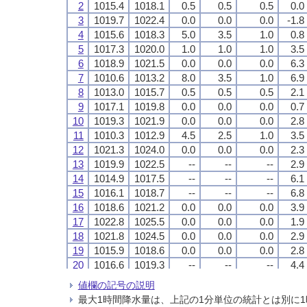
2
2
2
2
1015.4
1015.4
1015.4
1015.4
1018.1
1018.1
1018.1
1018.1
0.5
0.5
0.5
0.5
0.5
0.5
0.5
0.5
0.5
0.5
0.5
0.5
0.0
0.0
0.0
0.0
3
3
3
3
1019.7
1019.7
1019.7
1019.7
1022.4
1022.4
1022.4
1022.4
0.0
0.0
0.0
0.0
0.0
0.0
0.0
0.0
0.0
0.0
0.0
0.0
-1.8
-1.8
-1.8
-1.8
4
4
4
4
1015.6
1015.6
1015.6
1015.6
1018.3
1018.3
1018.3
1018.3
5.0
5.0
5.0
5.0
3.5
3.5
3.5
3.5
1.0
1.0
1.0
1.0
0.8
0.8
0.8
0.8
5
5
5
5
1017.3
1017.3
1017.3
1017.3
1020.0
1020.0
1020.0
1020.0
1.0
1.0
1.0
1.0
1.0
1.0
1.0
1.0
1.0
1.0
1.0
1.0
3.5
3.5
3.5
3.5
6
6
6
6
1018.9
1018.9
1018.9
1018.9
1021.5
1021.5
1021.5
1021.5
0.0
0.0
0.0
0.0
0.0
0.0
0.0
0.0
0.0
0.0
0.0
0.0
6.3
6.3
6.3
6.3
7
7
7
7
1010.6
1010.6
1010.6
1010.6
1013.2
1013.2
1013.2
1013.2
8.0
8.0
8.0
8.0
3.5
3.5
3.5
3.5
1.0
1.0
1.0
1.0
6.9
6.9
6.9
6.9
8
8
8
8
1013.0
1013.0
1013.0
1013.0
1015.7
1015.7
1015.7
1015.7
0.5
0.5
0.5
0.5
0.5
0.5
0.5
0.5
0.5
0.5
0.5
0.5
2.1
2.1
2.1
2.1
9
9
9
9
1017.1
1017.1
1017.1
1017.1
1019.8
1019.8
1019.8
1019.8
0.0
0.0
0.0
0.0
0.0
0.0
0.0
0.0
0.0
0.0
0.0
0.0
0.7
0.7
0.7
0.7
10
10
10
10
1019.3
1019.3
1019.3
1019.3
1021.9
1021.9
1021.9
1021.9
0.0
0.0
0.0
0.0
0.0
0.0
0.0
0.0
0.0
0.0
0.0
0.0
2.8
2.8
2.8
2.8
11
11
11
11
1010.3
1010.3
1010.3
1010.3
1012.9
1012.9
1012.9
1012.9
4.5
4.5
4.5
4.5
2.5
2.5
2.5
2.5
1.0
1.0
1.0
1.0
3.5
3.5
3.5
3.5
12
12
12
12
1021.3
1021.3
1021.3
1021.3
1024.0
1024.0
1024.0
1024.0
0.0
0.0
0.0
0.0
0.0
0.0
0.0
0.0
0.0
0.0
0.0
0.0
2.3
2.3
2.3
2.3
13
13
13
13
1019.9
1019.9
1019.9
1019.9
1022.5
1022.5
1022.5
1022.5
--
--
--
--
--
--
--
--
--
--
--
--
2.9
2.9
2.9
2.9
14
14
14
14
1014.9
1014.9
1014.9
1014.9
1017.5
1017.5
1017.5
1017.5
--
--
--
--
--
--
--
--
--
--
--
--
6.1
6.1
6.1
6.1
15
15
15
15
1016.1
1016.1
1016.1
1016.1
1018.7
1018.7
1018.7
1018.7
--
--
--
--
--
--
--
--
--
--
--
--
6.8
6.8
6.8
6.8
16
16
16
16
1018.6
1018.6
1018.6
1018.6
1021.2
1021.2
1021.2
1021.2
0.0
0.0
0.0
0.0
0.0
0.0
0.0
0.0
0.0
0.0
0.0
0.0
3.9
3.9
3.9
3.9
17
17
17
17
1022.8
1022.8
1022.8
1022.8
1025.5
1025.5
1025.5
1025.5
0.0
0.0
0.0
0.0
0.0
0.0
0.0
0.0
0.0
0.0
0.0
0.0
1.9
1.9
1.9
1.9
18
18
18
18
1021.8
1021.8
1021.8
1021.8
1024.5
1024.5
1024.5
1024.5
0.0
0.0
0.0
0.0
0.0
0.0
0.0
0.0
0.0
0.0
0.0
0.0
2.9
2.9
2.9
2.9
19
19
19
19
1015.9
1015.9
1015.9
1015.9
1018.6
1018.6
1018.6
1018.6
0.0
0.0
0.0
0.0
0.0
0.0
0.0
0.0
0.0
0.0
0.0
0.0
2.8
2.8
2.8
2.8
20
20
20
20
1016.6
1016.6
1016.6
1016.6
1019.3
1019.3
1019.3
1019.3
--
--
--
--
--
--
--
--
--
--
--
--
4.4
4.4
4.4
4.4
21
21
21
21
1014.3
1014.3
1014.3
1014.3
1016.9
1016.9
1016.9
1016.9
--
--
--
--
--
--
--
--
--
--
--
--
5.0
5.0
5.0
5.0
値欄の記号の説明
22
22
22
22
1008.7
1008.7
1008.7
1008.7
1011.3
1011.3
1011.3
1011.3
0.0
0.0
0.0
0.0
0.0
0.0
0.0
0.0
0.0
0.0
0.0
0.0
3.6
3.6
3.6
3.6
最大1時間降水量は、上記の1分単位の統計とは別に