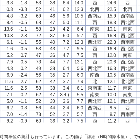
3.8
3.8
3.8
3.8
-1.8
-1.8
-1.8
-1.8
53
53
53
53
38
38
38
38
6.4
6.4
6.4
6.4
14.0
14.0
14.0
14.0
西
西
西
西
24.6
24.6
24.6
24.6
西
西
西
西
0.3
0.3
0.3
0.3
-3.8
-3.8
-3.8
-3.8
52
52
52
52
41
41
41
41
6.2
6.2
6.2
6.2
12.3
12.3
12.3
12.3
北西
北西
北西
北西
22.5
22.5
22.5
22.5
北西
北西
北西
北西
4.8
4.8
4.8
4.8
-3.2
-3.2
-3.2
-3.2
69
69
69
69
46
46
46
46
5.6
5.6
5.6
5.6
10.5
10.5
10.5
10.5
西南西
西南西
西南西
西南西
15.9
15.9
15.9
15.9
西南西
西南西
西南西
西南西
8.4
8.4
8.4
8.4
-0.5
-0.5
-0.5
-0.5
68
68
68
68
47
47
47
47
5.0
5.0
5.0
5.0
11.1
11.1
11.1
11.1
西
西
西
西
18.3
18.3
18.3
18.3
西北西
西北西
西北西
西北西
13.6
13.6
13.6
13.6
-1.1
-1.1
-1.1
-1.1
58
58
58
58
29
29
29
29
4.2
4.2
4.2
4.2
6.4
6.4
6.4
6.4
南東
南東
南東
南東
10.1
10.1
10.1
10.1
南東
南東
南東
南東
10.3
10.3
10.3
10.3
2.8
2.8
2.8
2.8
72
72
72
72
37
37
37
37
6.0
6.0
6.0
6.0
9.7
9.7
9.7
9.7
西
西
西
西
16.9
16.9
16.9
16.9
西北西
西北西
西北西
西北西
6.1
6.1
6.1
6.1
-1.1
-1.1
-1.1
-1.1
55
55
55
55
40
40
40
40
7.2
7.2
7.2
7.2
12.3
12.3
12.3
12.3
西北西
西北西
西北西
西北西
22.3
22.3
22.3
22.3
西南西
西南西
西南西
西南西
1.6
1.6
1.6
1.6
-0.5
-0.5
-0.5
-0.5
53
53
53
53
43
43
43
43
7.7
7.7
7.7
7.7
9.5
9.5
9.5
9.5
西
西
西
西
16.9
16.9
16.9
16.9
西北西
西北西
西北西
西北西
5.2
5.2
5.2
5.2
0.7
0.7
0.7
0.7
47
47
47
47
36
36
36
36
4.7
4.7
4.7
4.7
7.5
7.5
7.5
7.5
西
西
西
西
12.0
12.0
12.0
12.0
南東
南東
南東
南東
7.9
7.9
7.9
7.9
0.5
0.5
0.5
0.5
73
73
73
73
44
44
44
44
7.7
7.7
7.7
7.7
13.1
13.1
13.1
13.1
西
西
西
西
20.6
20.6
20.6
20.6
西北西
西北西
西北西
西北西
4.3
4.3
4.3
4.3
0.2
0.2
0.2
0.2
49
49
49
49
38
38
38
38
6.4
6.4
6.4
6.4
9.6
9.6
9.6
9.6
西北西
西北西
西北西
西北西
16.3
16.3
16.3
16.3
西北西
西北西
西北西
西北西
6.9
6.9
6.9
6.9
-2.4
-2.4
-2.4
-2.4
56
56
56
56
35
35
35
35
2.7
2.7
2.7
2.7
6.0
6.0
6.0
6.0
南西
南西
南西
南西
10.5
10.5
10.5
10.5
西南西
西南西
西南西
西南西
11.6
11.6
11.6
11.6
2.7
2.7
2.7
2.7
62
62
62
62
42
42
42
42
3.7
3.7
3.7
3.7
7.9
7.9
7.9
7.9
北
北
北
北
12.1
12.1
12.1
12.1
北北西
北北西
北北西
北北西
11.6
11.6
11.6
11.6
2.5
2.5
2.5
2.5
58
58
58
58
38
38
38
38
3.4
3.4
3.4
3.4
6.1
6.1
6.1
6.1
東南東
東南東
東南東
東南東
11.7
11.7
11.7
11.7
南東
南東
南東
南東
7.1
7.1
7.1
7.1
0.2
0.2
0.2
0.2
62
62
62
62
47
47
47
47
3.4 )
3.4 )
3.4 )
3.4 )
5.5
5.5
5.5
5.5
南東
南東
南東
南東
10.0
10.0
10.0
10.0
南東
南東
南東
南東
5.0
5.0
5.0
5.0
-1.1
-1.1
-1.1
-1.1
52
52
52
52
39
39
39
39
3.6
3.6
3.6
3.6
7.7
7.7
7.7
7.7
西北西
西北西
西北西
西北西
12.1
12.1
12.1
12.1
西北西
西北西
西北西
西北西
6.2
6.2
6.2
6.2
0.3
0.3
0.3
0.3
56
56
56
56
44
44
44
44
2.4
2.4
2.4
2.4
6.0
6.0
6.0
6.0
西南西
西南西
西南西
西南西
9.5
9.5
9.5
9.5
西
西
西
西
7.0
7.0
7.0
7.0
-1.4
-1.4
-1.4
-1.4
73
73
73
73
52
52
52
52
2.7
2.7
2.7
2.7
5.7
5.7
5.7
5.7
西
西
西
西
8.7
8.7
8.7
8.7
西南西
西南西
西南西
西南西
9.2
9.2
9.2
9.2
-0.9
-0.9
-0.9
-0.9
63
63
63
63
36
36
36
36
3.2
3.2
3.2
3.2
7.5
7.5
7.5
7.5
西
西
西
西
11.2
11.2
11.2
11.2
西
西
西
西
11.6
11.6
11.6
11.6
-0.9
-0.9
-0.9
-0.9
60
60
60
60
20
20
20
20
2.8
2.8
2.8
2.8
5.7
5.7
5.7
5.7
南南西
南南西
南南西
南南西
10.7
10.7
10.7
10.7
南西
南西
南西
南西
9.3
9.3
9.3
9.3
0.4
0.4
0.4
0.4
65
65
65
65
40
40
40
40
3.2
3.2
3.2
3.2
8.9
8.9
8.9
8.9
北北西
北北西
北北西
北北西
14.2
14.2
14.2
14.2
北北西
北北西
北北西
北北西
1時間単位の統計も行っています。この値は「詳細（N時間降水量）」で