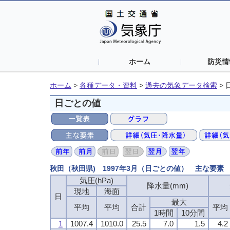
ホーム
防災情
ホーム
>
各種データ・資料
>
過去の気象データ検索
>
日ごとの値
秋田（秋田県) 1997年3月（日ごとの値） 主な要素
気圧(hPa)
気圧(hPa)
気圧(hPa)
気圧(hPa)
降水量(mm)
降水量(mm)
降水量(mm)
降水量(mm)
現地
現地
現地
現地
海面
海面
海面
海面
日
日
日
日
最大
最大
最大
最大
平均
平均
平均
平均
平均
平均
平均
平均
合計
合計
合計
合計
平均
平均
平均
平均
1時間
1時間
1時間
1時間
10分間
10分間
10分間
10分間
1
1
1
1
1007.4
1007.4
1007.4
1007.4
1010.0
1010.0
1010.0
1010.0
25.5
25.5
25.5
25.5
7.0
7.0
7.0
7.0
1.5
1.5
1.5
1.5
4.2
4.2
4.2
4.2