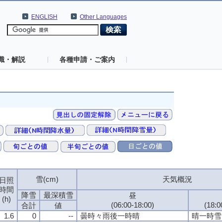
ENGLISH
Other Languages
識・解説
各種申請・ご案内
雪(cm)
雪(cm)
雪(cm)
雪(cm)
天気概況
天気概況
天気概況
天気概況
日照
日照
日照
日照
時間
時間
時間
時間
降雪
降雪
降雪
降雪
最深積雪
最深積雪
最深積雪
最深積雪
昼
昼
昼
昼
(h)
(h)
(h)
(h)
(06:00-18:00)
(06:00-18:00)
(06:00-18:00)
(06:00-18:00)
(18:
(18:
(18:
(18:
合計
合計
合計
合計
値
値
値
値
1.6
1.6
1.6
1.6
0
0
0
0
--
--
--
--
曇時々雨後一時晴
曇時々雨後一時晴
曇時々雨後一時晴
曇時々雨後一時晴
晴一時雪
晴一時雪
晴一時雪
晴一時雪