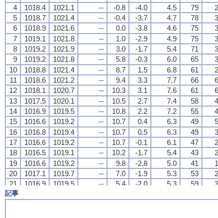
4
4
4
4
1018.4
1018.4
1018.4
1018.4
1021.1
1021.1
1021.1
1021.1
--
--
--
--
-0.8
-0.8
-0.8
-0.8
-4.0
-4.0
-4.0
-4.0
4.5
4.5
4.5
4.5
79
79
79
79
2
2
2
2
5
5
5
5
1018.7
1018.7
1018.7
1018.7
1021.4
1021.4
1021.4
1021.4
--
--
--
--
-0.4
-0.4
-0.4
-0.4
-3.7
-3.7
-3.7
-3.7
4.7
4.7
4.7
4.7
78
78
78
78
3
3
3
3
6
6
6
6
1018.9
1018.9
1018.9
1018.9
1021.6
1021.6
1021.6
1021.6
--
--
--
--
0.0
0.0
0.0
0.0
-3.8
-3.8
-3.8
-3.8
4.6
4.6
4.6
4.6
75
75
75
75
3
3
3
3
7
7
7
7
1019.1
1019.1
1019.1
1019.1
1021.8
1021.8
1021.8
1021.8
--
--
--
--
1.0
1.0
1.0
1.0
-2.9
-2.9
-2.9
-2.9
4.9
4.9
4.9
4.9
75
75
75
75
3
3
3
3
8
8
8
8
1019.2
1019.2
1019.2
1019.2
1021.9
1021.9
1021.9
1021.9
--
--
--
--
3.0
3.0
3.0
3.0
-1.7
-1.7
-1.7
-1.7
5.4
5.4
5.4
5.4
71
71
71
71
3
3
3
3
9
9
9
9
1019.2
1019.2
1019.2
1019.2
1021.8
1021.8
1021.8
1021.8
--
--
--
--
5.8
5.8
5.8
5.8
-0.3
-0.3
-0.3
-0.3
6.0
6.0
6.0
6.0
65
65
65
65
3
3
3
3
10
10
10
10
1018.8
1018.8
1018.8
1018.8
1021.4
1021.4
1021.4
1021.4
--
--
--
--
8.7
8.7
8.7
8.7
1.5
1.5
1.5
1.5
6.8
6.8
6.8
6.8
61
61
61
61
2
2
2
2
11
11
11
11
1018.6
1018.6
1018.6
1018.6
1021.2
1021.2
1021.2
1021.2
--
--
--
--
9.4
9.4
9.4
9.4
3.3
3.3
3.3
3.3
7.7
7.7
7.7
7.7
66
66
66
66
6
6
6
6
12
12
12
12
1018.1
1018.1
1018.1
1018.1
1020.7
1020.7
1020.7
1020.7
--
--
--
--
10.3
10.3
10.3
10.3
3.1
3.1
3.1
3.1
7.6
7.6
7.6
7.6
61
61
61
61
6
6
6
6
13
13
13
13
1017.5
1017.5
1017.5
1017.5
1020.1
1020.1
1020.1
1020.1
--
--
--
--
10.5
10.5
10.5
10.5
2.7
2.7
2.7
2.7
7.4
7.4
7.4
7.4
58
58
58
58
4
4
4
4
14
14
14
14
1016.9
1016.9
1016.9
1016.9
1019.5
1019.5
1019.5
1019.5
--
--
--
--
10.8
10.8
10.8
10.8
2.2
2.2
2.2
2.2
7.2
7.2
7.2
7.2
55
55
55
55
4
4
4
4
15
15
15
15
1016.6
1016.6
1016.6
1016.6
1019.2
1019.2
1019.2
1019.2
--
--
--
--
10.7
10.7
10.7
10.7
0.4
0.4
0.4
0.4
6.3
6.3
6.3
6.3
49
49
49
49
5
5
5
5
16
16
16
16
1016.8
1016.8
1016.8
1016.8
1019.4
1019.4
1019.4
1019.4
--
--
--
--
10.7
10.7
10.7
10.7
0.5
0.5
0.5
0.5
6.3
6.3
6.3
6.3
49
49
49
49
3
3
3
3
17
17
17
17
1016.6
1016.6
1016.6
1016.6
1019.2
1019.2
1019.2
1019.2
--
--
--
--
10.7
10.7
10.7
10.7
-0.1
-0.1
-0.1
-0.1
6.1
6.1
6.1
6.1
47
47
47
47
2
2
2
2
18
18
18
18
1016.5
1016.5
1016.5
1016.5
1019.1
1019.1
1019.1
1019.1
--
--
--
--
10.2
10.2
10.2
10.2
-1.7
-1.7
-1.7
-1.7
5.4
5.4
5.4
5.4
43
43
43
43
2
2
2
2
19
19
19
19
1016.6
1016.6
1016.6
1016.6
1019.2
1019.2
1019.2
1019.2
--
--
--
--
9.8
9.8
9.8
9.8
-2.8
-2.8
-2.8
-2.8
5.0
5.0
5.0
5.0
41
41
41
41
1
1
1
1
20
20
20
20
1017.1
1017.1
1017.1
1017.1
1019.7
1019.7
1019.7
1019.7
--
--
--
--
7.0
7.0
7.0
7.0
-1.9
-1.9
-1.9
-1.9
5.3
5.3
5.3
5.3
53
53
53
53
2
2
2
2
21
21
21
21
1016.9
1016.9
1016.9
1016.9
1019.5
1019.5
1019.5
1019.5
--
--
--
--
5.4
5.4
5.4
5.4
-2.0
-2.0
-2.0
-2.0
5.3
5.3
5.3
5.3
59
59
59
59
3
3
3
3
記事
22
22
22
22
1016.8
1016.8
1016.8
1016.8
1019.4
1019.4
1019.4
1019.4
--
--
--
--
5.3
5.3
5.3
5.3
-2.8
-2.8
-2.8
-2.8
5.0
5.0
5.0
5.0
56
56
56
56
3
3
3
3
23
23
23
23
1016.5
1016.5
1016.5
1016.5
1019.1
1019.1
1019.1
1019.1
--
--
--
--
5.4
5.4
5.4
5.4
-2.9
-2.9
-2.9
-2.9
4.9
4.9
4.9
4.9
55
55
55
55
4
4
4
4
24
24
24
24
1016.8
1016.8
1016.8
1016.8
1019.4
1019.4
1019.4
1019.4
--
--
--
--
4.4
4.4
4.4
4.4
-2.5
-2.5
-2.5
-2.5
5.1
5.1
5.1
5.1
61
61
61
61
5
5
5
5