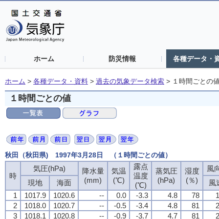
ホーム
防災情報
各種データ・
ホーム
>
各種データ・資料
>
過去の気象データ検索
>
１時間ごとの
１時間ごとの値
秋田（秋田県) 1997年3月28日 （１時間ごとの値）
露点
露点
露点
露点
気圧(hPa)
気圧(hPa)
気圧(hPa)
気圧(hPa)
風向
風向
風向
風向
降水量
降水量
降水量
降水量
気温
気温
気温
気温
蒸気圧
蒸気圧
蒸気圧
蒸気圧
湿度
湿度
湿度
湿度
時
時
時
時
温度
温度
温度
温度
(mm)
(mm)
(mm)
(mm)
(℃)
(℃)
(℃)
(℃)
(hPa)
(hPa)
(hPa)
(hPa)
(％)
(％)
(％)
(％)
現地
現地
現地
現地
海面
海面
海面
海面
風
風
風
風
(℃)
(℃)
(℃)
(℃)
1
1
1
1
1017.9
1017.9
1017.9
1017.9
1020.6
1020.6
1020.6
1020.6
--
--
--
--
0.0
0.0
0.0
0.0
-3.3
-3.3
-3.3
-3.3
4.8
4.8
4.8
4.8
78
78
78
78
1
1
1
1
2
2
2
2
1018.0
1018.0
1018.0
1018.0
1020.7
1020.7
1020.7
1020.7
--
--
--
--
-0.5
-0.5
-0.5
-0.5
-3.4
-3.4
-3.4
-3.4
4.8
4.8
4.8
4.8
81
81
81
81
2
2
2
2
3
3
3
3
1018.1
1018.1
1018.1
1018.1
1020.8
1020.8
1020.8
1020.8
--
--
--
--
-0.9
-0.9
-0.9
-0.9
-3.7
-3.7
-3.7
-3.7
4.7
4.7
4.7
4.7
81
81
81
81
2
2
2
2