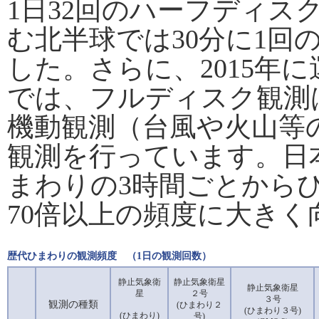
1日32回のハーフディス
む北半球では30分に1回
した。さらに、2015年
では、フルディスク観測は
機動観測（台風や火山等の
観測を行っています。日
まわりの3時間ごとからひ
70倍以上の頻度に大き
歴代ひまわりの観測頻度 （1日の観測回数）
静止気象衛
静止気象衛星
静止気象衛星
星
２号
３号
観測の種類
(ひまわり２
(ひまわり３号)
(ひまわり)
号)