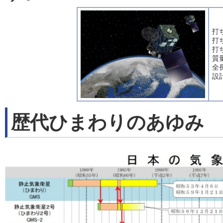
打
打
打
質
全長
設
歴代ひまわりのあゆみ