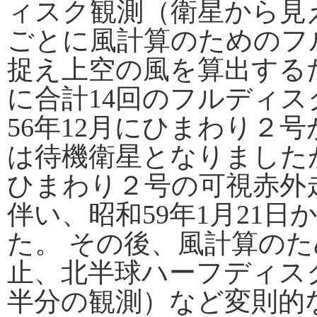
ィスク観測（衛星から見
ごとに風計算のためのフ
捉え上空の風を算出する
に合計14回のフルディス
56年12月にひまわり２
は待機衛星となりましたが
ひまわり２号の可視赤外走
伴い、昭和59年1月21
た。 その後、風計算の
止、北半球ハーフディス
半分の観測）など変則的な