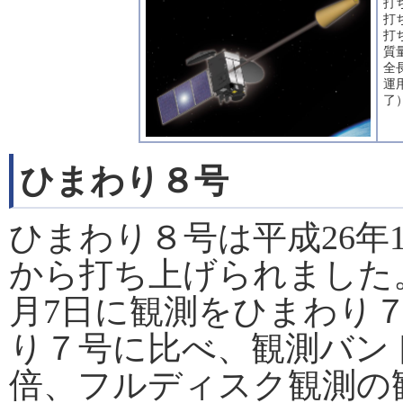
打
打
打
質
全長
運
了
ひまわり８号
ひまわり８号は平成26年
から打ち上げられました。
月7日に観測をひまわり
り７号に比べ、観測バン
倍、フルディスク観測の