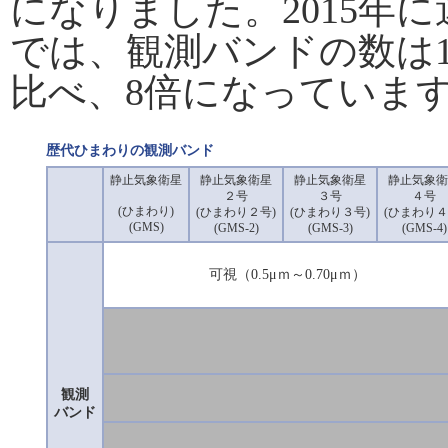
になりました。2015年
では、観測バンドの数は
比べ、8倍になっていま
歴代ひまわりの観測バンド
静止気象衛星
静止気象衛星
静止気象衛星
静止気象衛
２号
３号
４号
(ひまわり)
(ひまわり２号)
(ひまわり３号)
(ひまわり４
(GMS)
(GMS-2)
(GMS-3)
(GMS-4)
可視（0.5μｍ～0.70μｍ）
観測
バンド