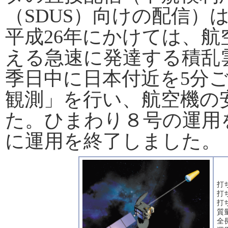
（SDUS）向けの配信）
平成26年にかけては、
える急速に発達する積乱
季日中に日本付近を5分
観測」を行い、航空機の
た。ひまわり８号の運用を
に運用を終了しました。
打
打
打
質
全長