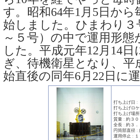
す。昭和64年1月5日か
始しました。ひまわり３
～５号）の中で運用形態
した。平成元年12月14
ぎ、待機衛星となり、平
始直後の同年6月22日に
打ち上げ日 :
打ち上げロケ
打ち上げ場所
質量 : 約３
全長 : 約３
円筒部直径 :
運用停止 :