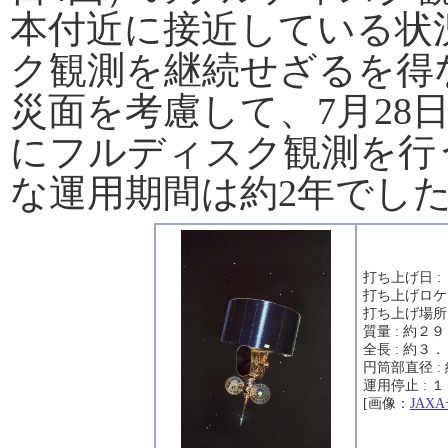
本付近に接近している状
ク観測を継続せざるを得
災面を考慮して、7月28
にフルディスク観測を行
な運用期間は約2年でし
打ち上げ日 :
打ち上げロケ
打ち上げ場所
質量 : 約２
全長 : 約３
円筒部直径 :
運用停止 :
[画像：
JAX