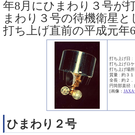
年8月にひまわり３号が
まわり３号の待機衛星と
打ち上げ直前の平成元年
打ち上げ日 :
打ち上げロケ
打ち上げ場所
質量 : 約３
全長 : 約２
円筒部直径 :
[画像：
JAX
ひまわり２号