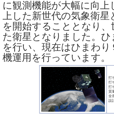
に観測機能が大幅に向上
上した新世代の気象衛星
を開始することとなり、
た衛星となりました。ひ
を行い、現在はひまわり
機運用を行っています。
打
打
打
質
全長
設