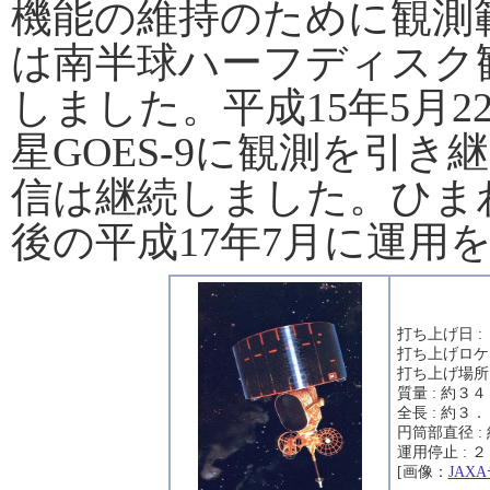
機能の維持のために観測
は南半球ハーフディスク
しました。平成15年5月
星GOES-9に観測を引
信は継続しました。ひま
後の平成17年7月に運用
打ち上げ日 :
打ち上げロケ
打ち上げ場所
質量 : 約３
全長 : 約３
円筒部直径 :
運用停止 :
[画像：
JAX