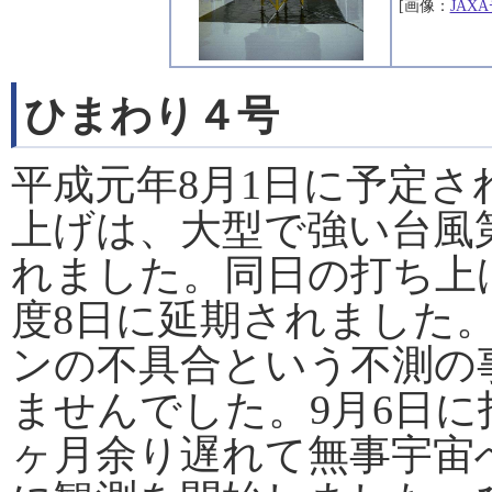
[画像：
JAX
ひまわり４号
平成元年8月1日に予定
上げは、大型で強い台風第
れました。同日の打ち上
度8日に延期されました。
ンの不具合という不測の
ませんでした。9月6日に
ヶ月余り遅れて無事宇宙へ