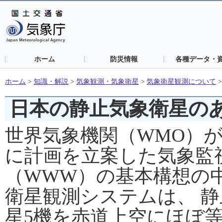
ホーム
防災情報
各種データ・
ホーム
>
知識・解説
>
気象観測・気象衛星
>
気象衛星観測について
日本の静止気象衛星の
世界気象機関（WMO）が
に計画を立案した気象監
（WWW）の基本構想の
衛星観測システムは、 
星5機を赤道上空にほぼ