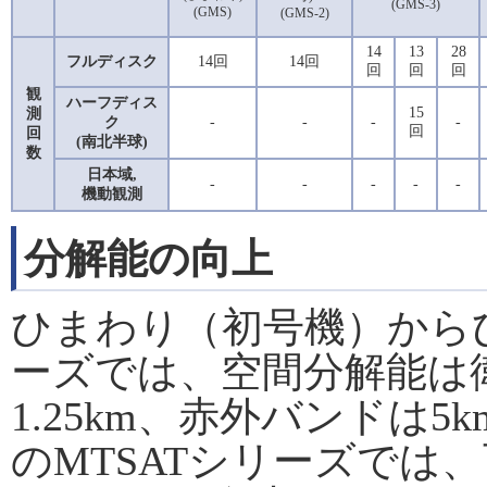
(GMS-3)
(GMS)
(GMS-2)
14
13
28
フルディスク
14回
14回
回
回
回
観
ハーフディス
15
測
ク
-
-
-
-
回
回
(南北半球)
数
日本域,
-
-
-
-
-
機動観測
分解能の向上
ひまわり（初号機）から
ーズでは、空間分解能は
1.25km、赤外バンドは
のMTSATシリーズでは