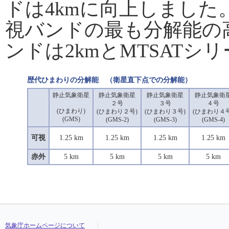
ドは4kmに向上しまし
視バンドの最も分解能の高
ンドは2kmとMTSAT
歴代ひまわりの分解能 （衛星直下点での分解能）
静止気象衛星
静止気象衛星
静止気象衛星
静止気象衛
２号
３号
４号
(ひまわり)
(ひまわり２号)
(ひまわり３号)
(ひまわり４号
(GMS)
(GMS-2)
(GMS-3)
(GMS-4)
可視
1.25 km
1.25 km
1.25 km
1.25 km
赤外
5 km
5 km
5 km
5 km
気象庁ホームページについて