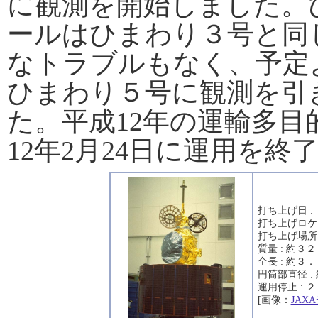
に観測を開始しました。
ールはひまわり３号と同
なトラブルもなく、予定よ
ひまわり５号に観測を引
た。平成12年の運輸多
12年2月24日に運用を終
打ち上げ日 :
打ち上げロケッ
打ち上げ場所
質量 : 約３
全長 : 約３
円筒部直径 :
運用停止 :
[画像：
JAX