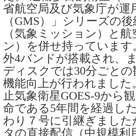
省航空局及び気象庁が運
（GMS）」シリーズの
（気象ミッション）と航
ン）を併せ持っています
外4バンドが搭載され、
ディスクでは30分ごと
機能向上が行われました。
止気象衛星GOES-9か
命である5年間を経過した
わり７号に引継ぎました
タの直接配信（中規模利用