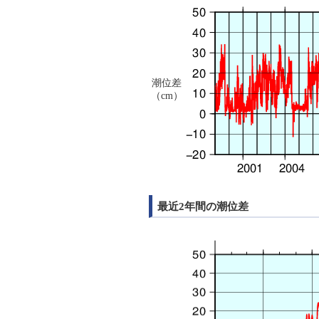
潮位差
（cm）
最近2年間の潮位差