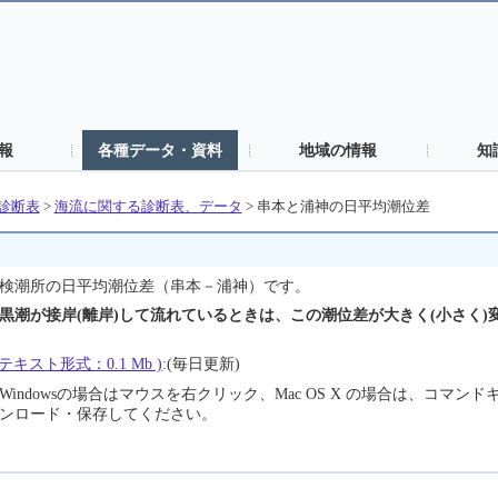
報
各種データ・資料
地域の情報
知
診断表
>
海流に関する診断表、データ
> 串本と浦神の日平均潮位差
浦神検潮所の日平均潮位差（串本－浦神）です。
潮が接岸(離岸)して流れているときは、この潮位差が大きく(小さく)
スト形式：0.1 Mb )
:(毎日更新)
ndowsの場合はマウスを右クリック、Mac OS X の場合は、コマ
ンロード・保存してください。