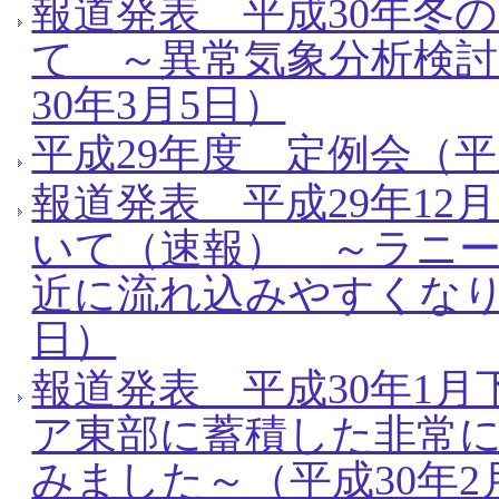
報道発表 平成30年冬
て ～異常気象分析検討
30年3月5日）
平成29年度 定例会（平
報道発表 平成29年1
いて（速報） ～ラニ
近に流れ込みやすくなりま
日）
報道発表 平成30年1
ア東部に蓄積した非常
みました～（平成30年2