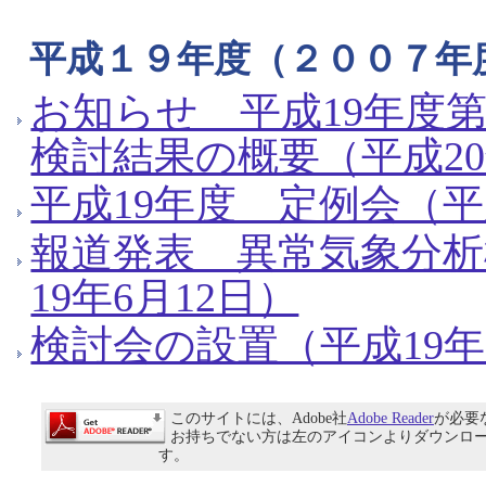
平成１９年度（２００７年
お知らせ 平成19年度
検討結果の概要（平成20
平成19年度 定例会（平
報道発表 異常気象分
19年6月12日）
検討会の設置（平成19年
このサイトには、Adobe社
Adobe Reader
が必要
お持ちでない方は左のアイコンよりダウンロ
す。