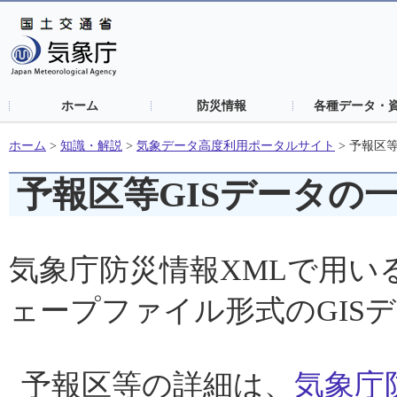
ホーム
防災情報
各種データ・
ホーム
>
知識・解説
>
気象データ高度利用ポータルサイト
>
予報区等
予報区等GISデータの
気象庁防災情報XMLで用い
ェープファイル形式のGIS
予報区等の詳細は、
気象庁