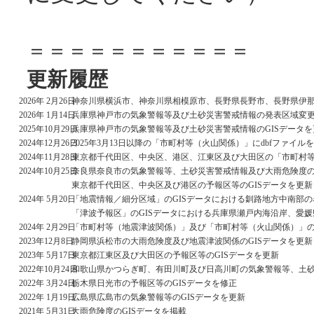
＝＝＝＝＝＝＝＝＝＝＝
更新履歴
2026年 2月26日
神奈川県横浜市、神奈川県相模原市、長野県長野市、長野県伊那
2026年 1月14日
兵庫県神戸市の気象警報等及び土砂災害警戒情報の発表区域変更
2025年10月29日
兵庫県神戸市の気象警報等及び土砂災害警戒情報のGISデータを
2024年12月26日
2025年3月13日以降の「市町村等（火山関係）」にdbfファイル
2024年11月28日
東京都千代田区、中央区、港区、江東区及び大田区の「市町村等
2024年10月25日
奈良県奈良市の気象警報等、土砂災害警戒情報及び大雨危険度の
東京都千代田区、中央区及び港区の予報区等のGISデータを更新
2024年 5月20日
「地震情報／細分区域」のGISデータにおける釧路地方中南部
「津波予報区」のGISデータにおける兵庫県瀬戸内海沿岸、愛
2024年 2月29日
「市町村等（地震津波関係）」及び「市町村等（火山関係）」の
2023年12月8日
静岡県浜松市の大雨危険度及び地震津波関係のGISデータを更新
2023年 5月17日
東京都江東区及び大田区の予報区等のGISデータを更新
2022年10月24日
和歌山県かつらぎ町、有田川町及び日高川町の気象警報等、土砂
2022年 3月24日
栃木県日光市の予報区等のGISデータを修正
2022年 1月19日
広島県広島市の気象警報等のGISデータを更新
2021年 5月31日
大雨危険度のGISデータを掲載