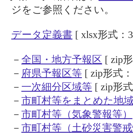
ジをご参照ください。
データ定義書
[ xlsx形式：3
－
全国・地方予報区
[ zip
－
府県予報区等
[ zip形式：
－
一次細分区域等
[ zip形式
－
市町村等をまとめた地
－
市町村等（気象警報等）
－
市町村等（土砂災害警戒