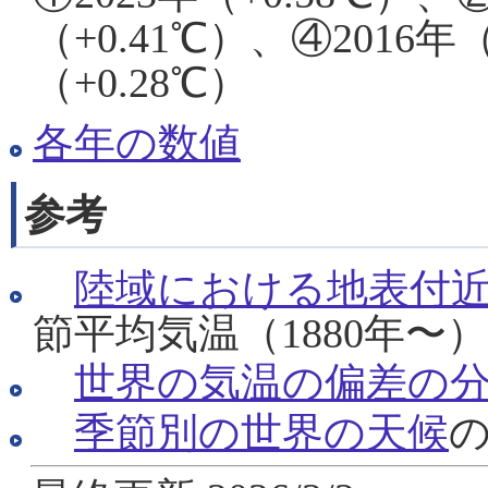
（+0.41℃）、④2016年（
（+0.28℃）
各年の数値
参考
陸域における地表付
節平均気温（1880年〜）
世界の気温の偏差の
季節別の世界の天候