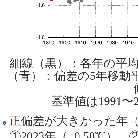
細線（黒）：各年の平
（青）：偏差の5年移動
基準値は1991〜
正偏差が大きかった年（
①2023年（+0.58℃）、