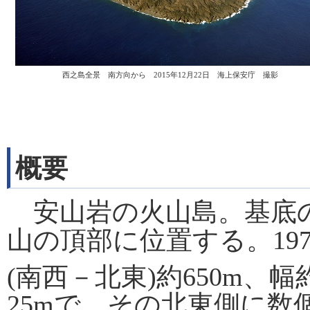
西之島全景 南方向から 2015年12月22日 海上保安庁 撮影
概要
安山岩の火山島。基底の
山の頂部に位置する。197
(南西－北東)約650m、幅約
25mで、その北東側に数個