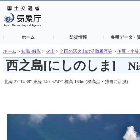
ホーム
防災情報
各種データ・
ホーム
>
知識･解説
>
火山
>
全国の活火山の活動履歴等
>
伊豆・小笠
西之島[にしのしま]
Ni
北緯 27°14′38″ 東経 140°52′47″ 標高 160m (標高点・独自に計測)