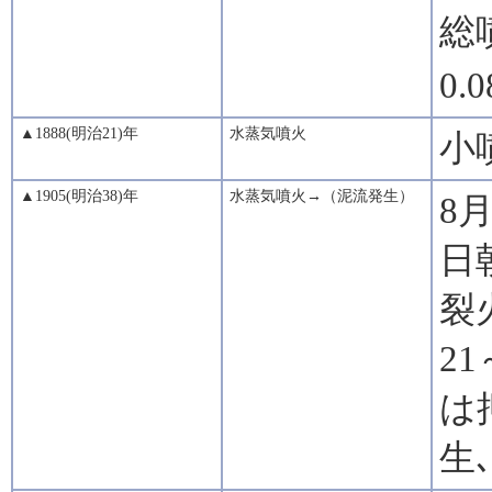
総
0.
▲1888(明治21)年
水蒸気噴火
小
▲1905(明治38)年
水蒸気噴火→（泥流発生）
8
日
裂
2
は
生