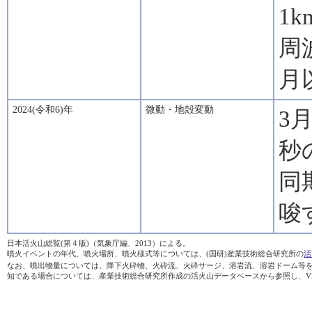
1
周
月
2024(令和6)年
微動・地殻変動
3
秒
同
唆
日本活火山総覧(第４版)（気象庁編、2013）による。
噴火イベントの年代、噴火場所、噴火様式等については、(国研)産業技術総合研究所の
活
なお、噴出物量については、降下火砕物、火砕流、火砕サージ、溶岩流、溶岩ドーム等を加え
知である場合については、産業技術総合研究所作成の活火山データベースから参照し、V