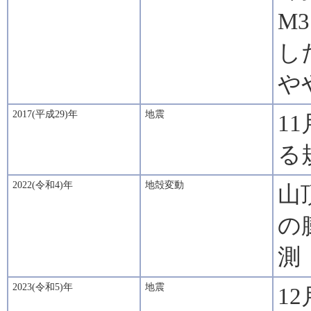
M
し
や
2017(平成29)年
地震
1
る
2022(令和4)年
地殻変動
山
の
測
2023(令和5)年
地震
1