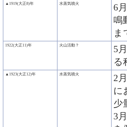
▲1919(大正8)年
水蒸気噴火
6
鳴
ま
1922(大正11)年
火山活動？
5
る
▲1923(大正12)年
水蒸気噴火
2
に
少
3