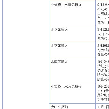
小規模：水蒸気噴火
9月4
のため
山灰は
灰・レ
究所、森
水蒸気噴火
9月1
火口上
候所に
水蒸気噴火
9月2
ため確
微量の
水蒸気噴火
10月
活動が
の調査
噴出物
調査の
小規模：水蒸気噴火
10月2
した(
茅部町
ジ堆積
火山性微動
11月