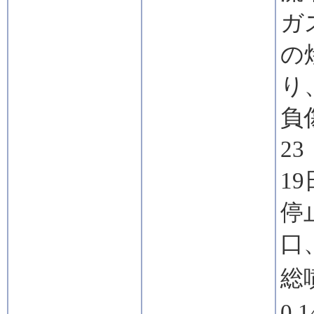
ガ
の
り
負
2
1
停
口
総
0.