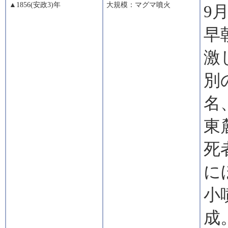
▲1856(安政3)年
大規模：マグマ噴火
9
早
激
別
名
東
死
に
小
成