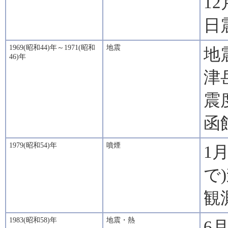
1
日
1969(昭和44)年～1971(昭和
地震
地
46)年
津
震
函
1979(昭和54)年
噴煙
1
で
観
1983(昭和58)年
地震・熱
6