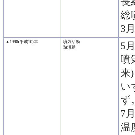
長
総噴
3
▲1998(平成10)年
噴気活動
5
熱活動
噴
来
い
ず
7
温