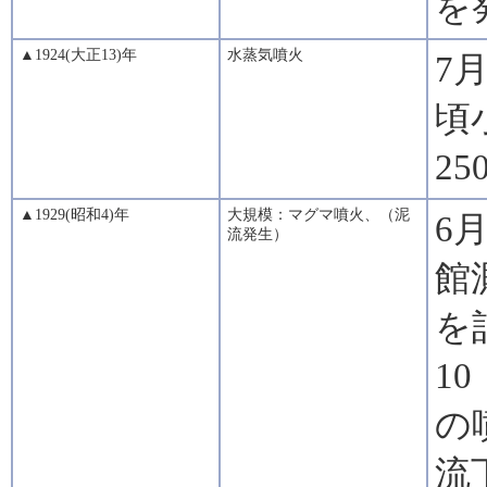
を
▲1924(大正13)年
水蒸気噴火
7
頃
2
▲1929(昭和4)年
大規模：マグマ噴火、（泥
6
流発生）
館
を
1
の
流