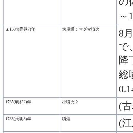
の
～1
▲1694(元禄7)年
大規模：マグマ噴火
8
で
降
総
0.
1765(明和2)年
小噴火？
(
1788(天明8)年
噴煙
(