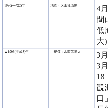
1990(平成2)年
地震・火山性微動
4
間
低
大
▲1996(平成8)年
小規模：水蒸気噴火
3
3
1
観
口