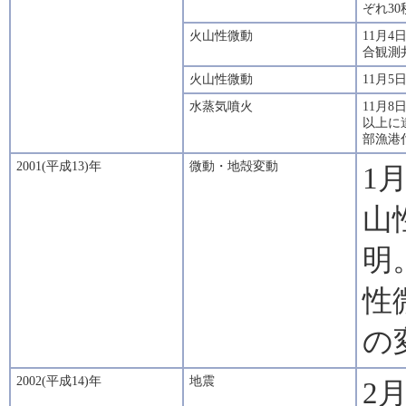
ぞれ3
火山性微動
11月
合観測
火山性微動
11月
水蒸気噴火
11月8
以上に
部漁港
2001(平成13)年
微動・地殻変動
1
山
明
性
の
2002(平成14)年
地震
2