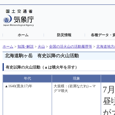
ホーム
防災情報
各種データ・
ホーム
>
知識･解説
>
火山
>
全国の活火山の活動履歴等
>
北海道地方
北海道駒ヶ岳 有史以降の火山活動
有史以降の火山活動（▲は噴火年を示す）
年代
現象
▲1640(寛永17)年
大規模：(岩屑なだれ)→マ
7
グマ噴火
昼
が