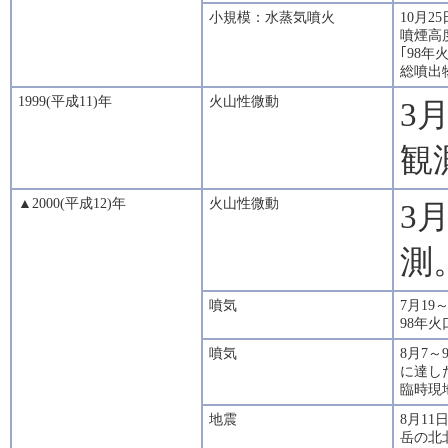
小規模：水蒸気噴火
10月
噴煙高
｢98年
総噴出物
1999(平成11)年
火山性微動
3
観
▲2000(平成12)年
火山性微動
3
測
噴気
7月1
98年火
噴気
8月7
に達し
臨時現
地震
8月1
岳の北北