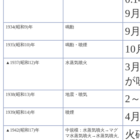
9
1934(昭和9)年
鳴動
9
1935(昭和10)年
鳴動・噴煙
1
▲1937(昭和12)年
水蒸気噴火
3
が
1938(昭和13)年
地震・噴気
2
1939(昭和14)年
噴煙
4
▲1942(昭和17)年
中規模：水蒸気噴火→マグ
火
マ水蒸気噴火→水蒸気噴火,