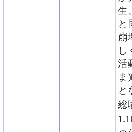
生
と
崩
し
活
ま
と
総
1.