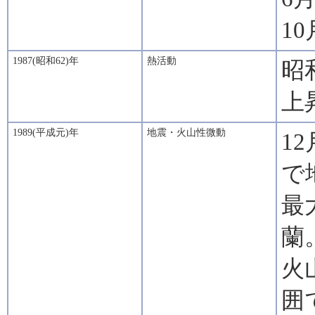
1
1987(昭和62)年
熱活動
昭
上
1989(平成元)年
地震・火山性微動
1
で
最
蘭
火
囲