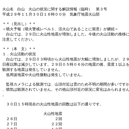
火山名　白山　火山の状況に関する解説情報（臨時）　第３号

平成２９年１１月３０日１６時００分　気象庁地震火山部

＊＊（見出し）＊＊

＜噴火予報（噴火警戒レベル１、活火山であることに留意）が継続＞

　白山では、２９日に火山性地震が増加しました。今後の火山活動の推移に
注意してください。

＊＊（本　文）＊＊

１．火山活動の状況

　白山では、２９日０３時頃から火山性地震が大幅に増加しましたが、２９
日夜以降は減少しています。２９日０５時０６分の地震の後、震度１以上を
観測する地震は発生していません。

　低周波地震や火山性微動は発生していません。

　監視カメラによる観測では、山頂付近は雲のため不明の期間が多いですが
、噴気は観測されていません。その他山頂付近の状況に変化はみられません
。

　３０日１５時現在の火山性地震の回数は以下の通りです。

　　　　　　　　　　　火山性地震

　２６日　　　　　　　　　　２回

　２７日　　　　　　　　　２２回
