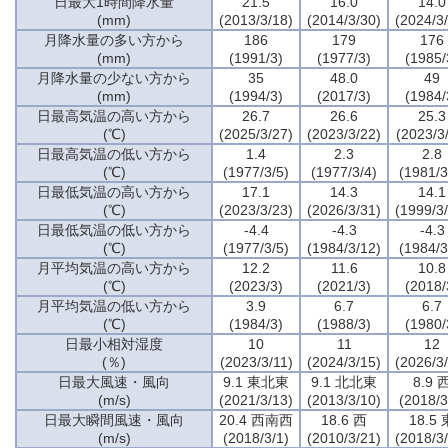
日最大1時間降水量
21.5
16.0
14.0
(mm)
(2013/3/18)
(2014/3/30)
(2024/3
月降水量の多い方から
186
179
176
(mm)
(1991/3)
(1977/3)
(1985/
月降水量の少ない方から
35
48.0
49
(mm)
(1994/3)
(2017/3)
(1984/
日最高気温の高い方から
26.7
26.6
25.3
(℃)
(2025/3/27)
(2023/3/22)
(2023/3
日最高気温の低い方から
1.4
2.3
2.8
(℃)
(1977/3/5)
(1977/3/4)
(1981/3
日最低気温の高い方から
17.1
14.3
14.1
(℃)
(2023/3/23)
(2026/3/31)
(1999/3
日最低気温の低い方から
-4.4
-4.3
-4.3
(℃)
(1977/3/5)
(1984/3/12)
(1984/3
月平均気温の高い方から
12.2
11.6
10.8
(℃)
(2023/3)
(2021/3)
(2018/
月平均気温の低い方から
3.9
6.7
6.7
(℃)
(1984/3)
(1988/3)
(1980/
日最小相対湿度
10
11
12
(％)
(2023/3/11)
(2024/3/15)
(2026/3
日最大風速・風向
9.1 東北東
9.1 北北東
8.9 
(m/s)
(2021/3/13)
(2013/3/10)
(2018/3
日最大瞬間風速・風向
20.4 西南西
18.6 西
18.5 
(m/s)
(2018/3/1)
(2010/3/21)
(2018/3