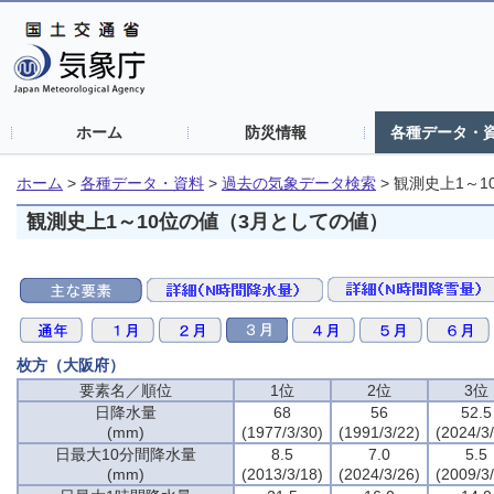
ホーム
防災情報
各種データ・
ホーム
>
各種データ・資料
>
過去の気象データ検索
>
観測史上1～1
観測史上1～10位の値（3月としての値）
枚方（大阪府）
要素名／順位
1位
2位
3位
日降水量
68
56
52.5
(mm)
(1977/3/30)
(1991/3/22)
(2024/3
日最大10分間降水量
8.5
7.0
5.5
(mm)
(2013/3/18)
(2024/3/26)
(2009/3