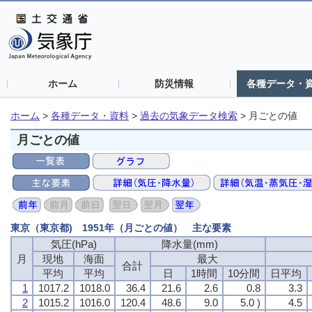
ホーム
防災情報
各種データ・
ホーム
>
各種データ・資料
>
過去の気象データ検索
>
月ごとの値
月ごとの値
東京（東京都) 1951年（月ごとの値） 主な要素
気圧(hPa)
降水量(mm)
月
現地
海面
最大
合計
平均
平均
日
1時間
10分間
日平均
1
1017.2
1018.0
36.4
21.6
2.6
0.8
3.3
2
1015.2
1016.0
120.4
48.6
9.0
5.0 )
4.5