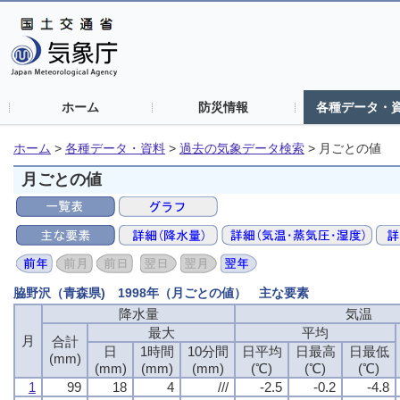
ホーム
防災情報
各種データ・
ホーム
>
各種データ・資料
>
過去の気象データ検索
>
月ごとの値
月ごとの値
脇野沢（青森県) 1998年（月ごとの値） 主な要素
降水量
気温
最大
平均
月
合計
日
1時間
10分間
日平均
日最高
日最低
(mm)
(mm)
(mm)
(mm)
(℃)
(℃)
(℃)
1
99
18
4
///
-2.5
-0.2
-4.8