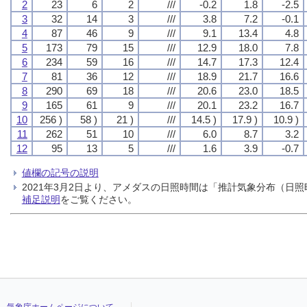
2
23
6
2
///
-0.2
1.8
-2.5
3
32
14
3
///
3.8
7.2
-0.1
4
87
46
9
///
9.1
13.4
4.8
5
173
79
15
///
12.9
18.0
7.8
6
234
59
16
///
14.7
17.3
12.4
7
81
36
12
///
18.9
21.7
16.6
8
290
69
18
///
20.6
23.0
18.5
9
165
61
9
///
20.1
23.2
16.7
10
256 )
58 )
21 )
///
14.5 )
17.9 )
10.9 )
11
262
51
10
///
6.0
8.7
3.2
12
95
13
5
///
1.6
3.9
-0.7
値欄の記号の説明
2021年3月2日より、アメダスの日照時間は「推計気象分布（
補足説明
をご覧ください。