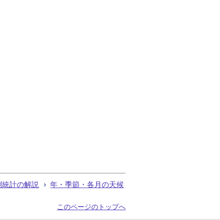
測統計の解説
年・季節・各月の天候
このページのトップへ