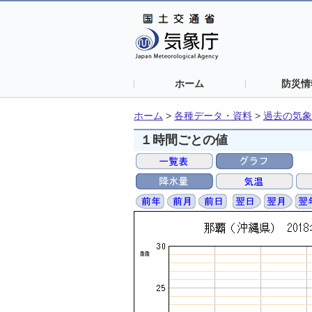
ホーム
防災情
ホーム
>
各種データ・資料
>
過去の気象
１時間ごとの値