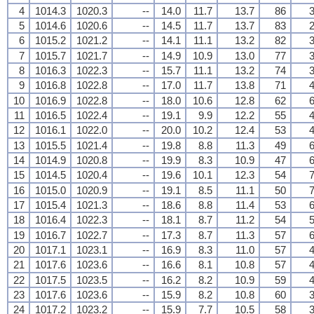
4
1014.3
1020.3
--
14.0
11.7
13.7
86
3
5
1014.6
1020.6
--
14.5
11.7
13.7
83
2
6
1015.2
1021.2
--
14.1
11.1
13.2
82
3
7
1015.7
1021.7
--
14.9
10.9
13.0
77
3
8
1016.3
1022.3
--
15.7
11.1
13.2
74
3
9
1016.8
1022.8
--
17.0
11.7
13.8
71
4
10
1016.9
1022.8
--
18.0
10.6
12.8
62
6
11
1016.5
1022.4
--
19.1
9.9
12.2
55
4
12
1016.1
1022.0
--
20.0
10.2
12.4
53
4
13
1015.5
1021.4
--
19.8
8.8
11.3
49
6
14
1014.9
1020.8
--
19.9
8.3
10.9
47
6
15
1014.5
1020.4
--
19.6
10.1
12.3
54
7
16
1015.0
1020.9
--
19.1
8.5
11.1
50
7
17
1015.4
1021.3
--
18.6
8.8
11.4
53
6
18
1016.4
1022.3
--
18.1
8.7
11.2
54
5
19
1016.7
1022.7
--
17.3
8.7
11.3
57
6
20
1017.1
1023.1
--
16.9
8.3
11.0
57
4
21
1017.6
1023.6
--
16.6
8.1
10.8
57
4
22
1017.5
1023.5
--
16.2
8.2
10.9
59
4
23
1017.6
1023.6
--
15.9
8.2
10.8
60
3
24
1017.2
1023.2
--
15.9
7.7
10.5
58
3