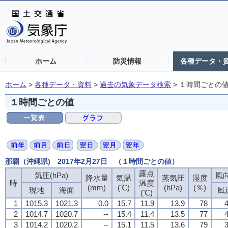
ホーム
防災情報
各種データ・
ホーム
>
各種データ・資料
>
過去の気象データ検索
>
１時間ごとの
１時間ごとの値
那覇（沖縄県) 2017年2月27日 （１時間ごとの値）
露点
気圧(hPa)
風向
降水量
気温
蒸気圧
湿度
時
温度
(mm)
(℃)
(hPa)
(％)
現地
海面
風
(℃)
1
1015.3
1021.3
0.0
15.7
11.9
13.9
78
4
2
1014.7
1020.7
--
15.4
11.4
13.5
77
4
3
1014.2
1020.2
--
15.1
11.5
13.6
79
3