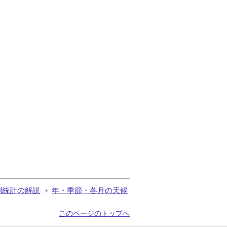
測統計の解説
年・季節・各月の天候
このページのトップへ