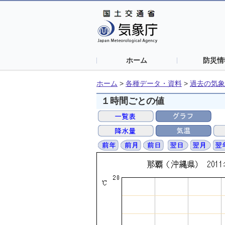
ホーム
防災情
ホーム
>
各種データ・資料
>
過去の気象
１時間ごとの値