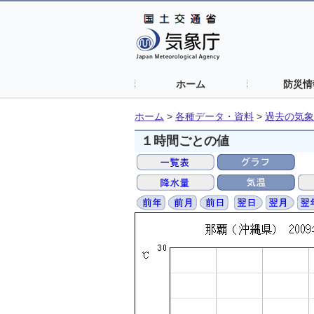
ホーム
防災情
ホーム
>
各種データ・資料
>
過去の気象
１時間ごとの値