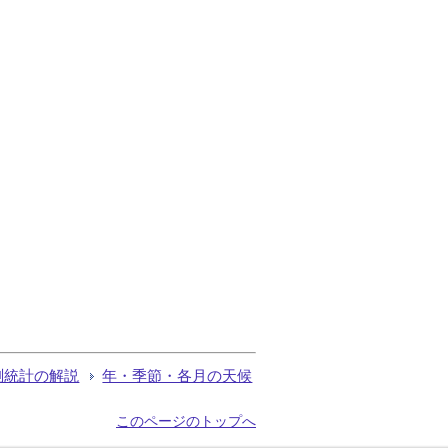
測統計の解説
年・季節・各月の天候
このページのトップへ